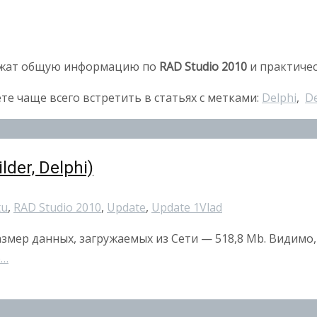
ржат общую информацию по
RAD Studio 2010
и практичес
 чаще всего встретить в статьях с метками:
Delphi
,
De
der, Delphi)
tu
,
RAD Studio 2010
,
Update
,
Update 1
Vlad
 размер данных, загружаемых из Сети — 518,8 Mb. Види
e…