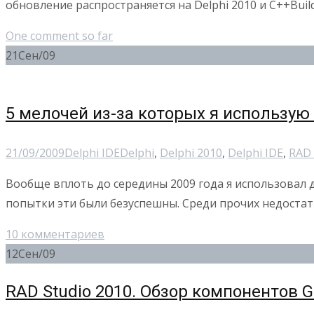
обновление распространяется на Delphi 2010 и C++Buil
One comment so far
21
Сен/09
5 мелочей из-за которых я использую 
21/09/2009
Delphi IDE
Delphi
,
Delphi 2010
,
Delphi IDE
,
RAD 
Вообще вплоть до середины 2009 года я использовал дл
попытки эти были безуспешны. Среди прочих недоста
10 комментариев
12
Сен/09
RAD Studio 2010. Обзор компонентов G