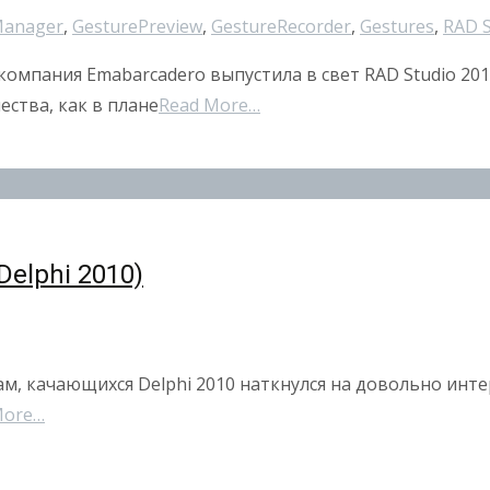
Manager
,
GesturePreview
,
GestureRecorder
,
Gestures
,
RAD S
 компания Emabarcadero выпустила в свет RAD Studio 20
ества, как в плане
Read More…
elphi 2010)
ам, качающихся Delphi 2010 наткнулся на довольно инте
More…