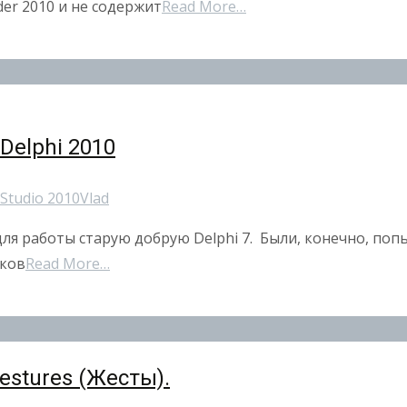
der 2010 и не содержит
Read More…
Delphi 2010
Studio 2010
Vlad
я работы старую добрую Delphi 7. Были, конечно, попытк
тков
Read More…
estures (Жесты).