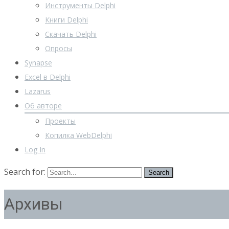
Инструменты Delphi
Книги Delphi
Скачать Delphi
Опросы
Synapse
Excel в Delphi
Lazarus
Об авторе
Проекты
Копилка WebDelphi
Log In
Search for:
Архивы