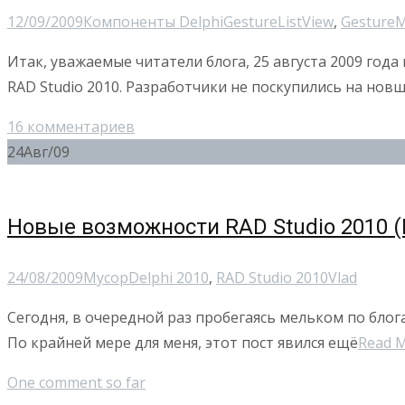
12/09/2009
Компоненты Delphi
GestureListView
,
Gesture
Итак, уважаемые читатели блога, 25 августа 2009 года
RAD Studio 2010. Разработчики не поскупились на новш
16 комментариев
24
Авг/09
Новые возможности RAD Studio 2010 (D
24/08/2009
Мусор
Delphi 2010
,
RAD Studio 2010
Vlad
Сегодня, в очередной раз пробегаясь мельком по блог
По крайней мере для меня, этот пост явился ещё
Read 
One comment so far