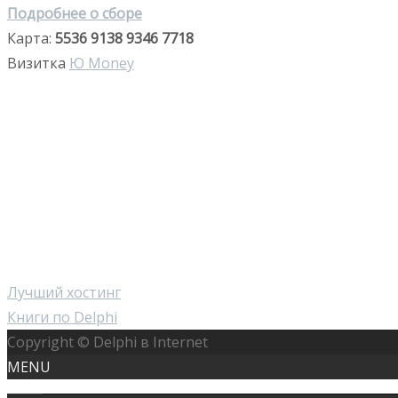
Подробнее о сборе
Карта:
5536 9138 9346 7718
Визитка
Ю Money
Лучший хостинг
Книги по Delphi
Copyright © Delphi в Internet
MENU