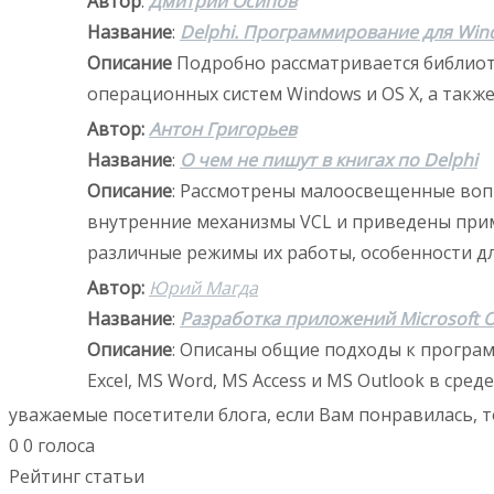
Автор
:
Дмитрий Осипов
Название
:
Delphi. Программирование для Windo
Описание
Подробно рассматривается библиот
операционных систем Windows и OS X, а так
Автор:
Антон Григорьев
Название
:
О чем не пишут в книгах по Delphi
Описание
: Рассмотрены малоосвещенные вопр
внутренние механизмы VCL и приведены прим
различные режимы их работы, особенности дл
Автор:
Юрий Магда
Название
:
Разработка приложений Microsoft Of
Описание
: Описаны общие подходы к програ
Excel, MS Word, MS Access и MS Outlook в среде
уважаемые посетители блога, если Вам понравилась, т
0
0
голоса
Рейтинг статьи