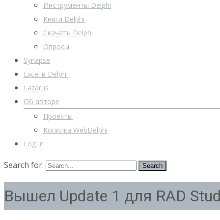
Инструменты Delphi
Книги Delphi
Скачать Delphi
Опросы
Synapse
Excel в Delphi
Lazarus
Об авторе
Проекты
Копилка WebDelphi
Log In
Search for:
Вышел Update 1 для RAD Stud