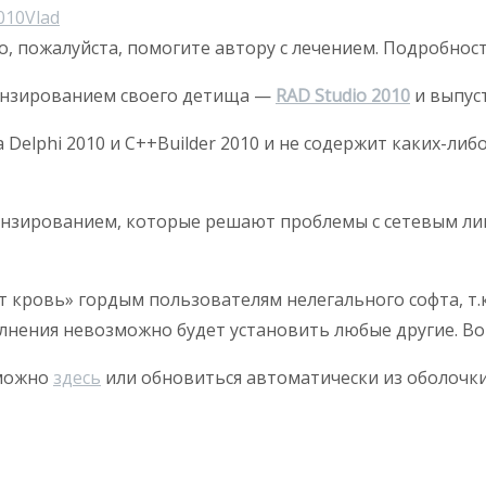
010
Vlad
о, пожалуйста, помогите автору с лечением. Подробнос
цензированием своего детища —
RAD Studio 2010
и выпуст
 Delphi 2010 и C++Builder 2010 и не содержит каких-ли
цензированием, которые решают проблемы с сетевым л
ит кровь» гордым пользователям нелегального софта, т
лнения невозможно будет установить любые другие. Вот
 можно
здесь
или обновиться автоматически из оболочки 