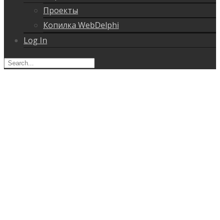
Проекты
Копилка WebDelphi
Log In