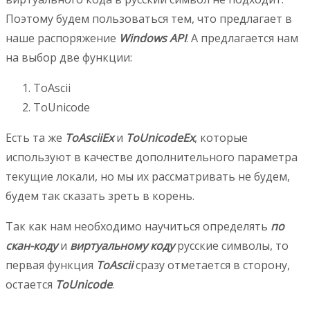
Поэтому будем пользоваться тем, что предлагает в
наше распоряжение
Windows API
. А предлагается нам
на выбор две функции:
ToAscii
ToUnicode
Есть та же
ToAsciiEx
и
ToUnicodeEx
, которые
используют в качестве дополнительного параметра
текущие локали, но мы их рассматривать не будем,
будем так сказать зреть в корень.
Так как нам необходимо научиться определять
по
скан-коду
и
виртуальному коду
русские символы, то
первая функция
ToAscii
сразу отметается в сторону,
остается
ToUnicode
.