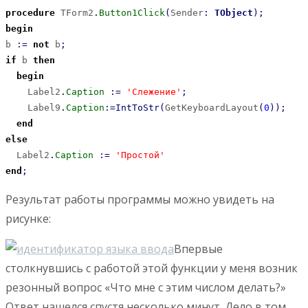
procedure
 TForm2
.
Button1Click
(
Sender
:
TObject
)
;
begin
b 
:
=
not
 b
;
if
 b 
then
begin
    Label2
.
Caption
:
=
'Слежение'
;
    Label9
.
Caption
:
=
IntToStr
(
GetKeyboardLayout
(
0
)
)
;
end
else
  Label2
.
Caption
:
=
'Простой'
end
;
Результат работы программы можно увидеть на
рисунке:
Впервые
столкнувшись с работой этой функции у меня возник
резонный вопрос «Что мне с этим числом делать?»
Ответ нашелся спустя несколько минут. Дело в том,