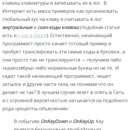
клавиш клавиатуры и записывать их в лог. В
Интернет есть масса примеров как организовать
глобальный хук на клаву и считывать в лог
виртуальные
и
скан-коды клавиш
(подобная статья
есть и
у нас в блоге
). Естественно, начинающий
программист просто качает готовый пример и
пробует транслировать эти самые коды в буковки…а
они просто так не транслируются — получаем либо
«кракозябры» либо нормальные буквы но не те. И
сидит такой начинающий программист, чешет
затылок и другие части тела, не понимая что он
делает не так? В лучшем случае лезет в опять в Сеть
и с огромной вероятностью натыкается на подобного
рода «рецепты-объяснения»:
В событиях
OnKeyDown
и
OnKeyUp
, Key
является беззнаковым двухбайтовым