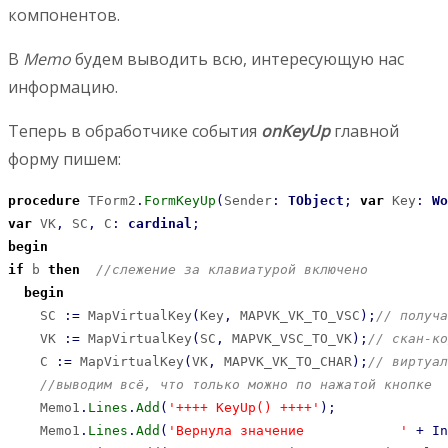
компонентов.
В
Memo
будем выводить всю, интересующую нас
информацию.
Теперь в обработчике события
onKeyUp
главной
форму пишем:
procedure
 TForm2
.
FormKeyUp
(
Sender
:
TObject
;
var
 Key
:
Wo
var
 VK
,
 SC
,
 C
:
cardinal
;
begin
if
 b 
then
//слежение за клавиатурой включено
begin
    SC 
:
=
 MapVirtualKey
(
Key
,
 MAPVK_VK_TO_VSC
)
;
// получа
    VK 
:
=
 MapVirtualKey
(
SC
,
 MAPVK_VSC_TO_VK
)
;
// скан-ко
    C 
:
=
 MapVirtualKey
(
VK
,
 MAPVK_VK_TO_CHAR
)
;
// виртуал
//выводим всё, что только можно по нажатой кнопке
    Memo1
.
Lines
.
Add
(
'++++ KeyUp() ++++'
)
;
    Memo1
.
Lines
.
Add
(
'Вернула значение            '
+
In