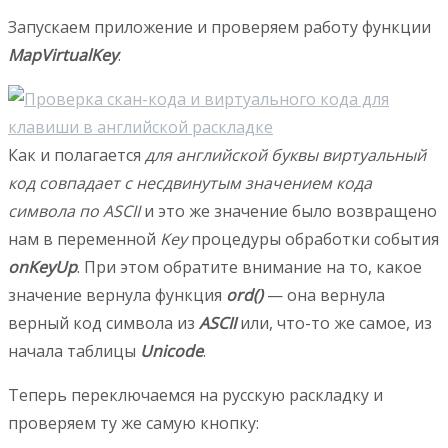
Запускаем приложение и проверяем работу функции
MapVirtualKey
:
Как и полагается
для английской буквы виртуальный
код совпадает с несдвинутым значением кода
символа по ASCII
и это же значение было возвращено
нам в переменной
Key
процедуры обработки события
onKeyUp
. При этом обратите внимание на то, какое
значение вернула функция
ord()
— она вернула
верный код символа из
ASCII
или, что-то же самое, из
начала таблицы
Unicode
.
Теперь переключаемся на русскую раскладку и
проверяем ту же самую кнопку: