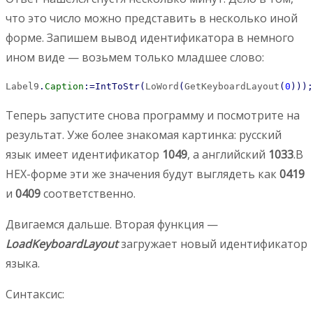
что это число можно представить в несколько иной
форме. Запишем вывод идентификатора в немного
ином виде — возьмем только младшее слово:
Label9
.
Caption
:
=
IntToStr
(
LoWord
(
GetKeyboardLayout
(
0
)
)
)
;
Теперь запустите снова программу и посмотрите на
результат. Уже более знакомая картинка: русский
язык имеет идентификатор
1049
, а английский
1033
.В
HEX-форме эти же значения будут выглядеть как
0419
и
0409
соответственно.
Двигаемся дальше. Вторая функция —
LoadKeyboardLayout
загружает новый идентификатор
языка.
Синтаксис: