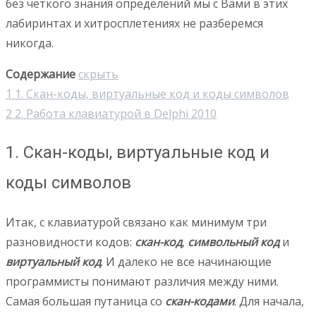
без четкого знания определений мы с Вами в этих
лабиринтах и хитросплетениях не разберемся
никогда.
Содержание
скрыть
1
1. Скан-коды, виртуальные код и коды символов
2
2. Работа клавиатурой в Delphi 2010
1. Скан-коды, виртуальные код и
коды символов
Итак, с клавиатурой связано как минимум три
разновидности кодов:
скан-код
,
символьный код
и
виртуальный код
. И далеко не все начинающие
программисты понимают различия между ними.
Самая большая путаница со
скан-кодами
. Для начала,