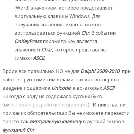
(Word) значением, которое представляет
виртуальную клавишу Windows. Для
получания значения символа можно
воспользоваться функцией
Chr
. В событии
OnKeyPress
параметр Key является
значением
Char
, которое представляет
символ
ASCII
.
Вроде все правильно. НО не для
Delphi 2009-2010
, при
работе с русскими символами, так как во-первых,
введена поддержка
Unicode
, а во-вторых
ASCII
никогда с роду не содержала русских букв
(см.
историю разработки кодировок
). И никогда, ни
при каких обстоятельствах Вы не сможете перевести
просто так
виртуальную клавишу
в русский символ
функцией Chr
.