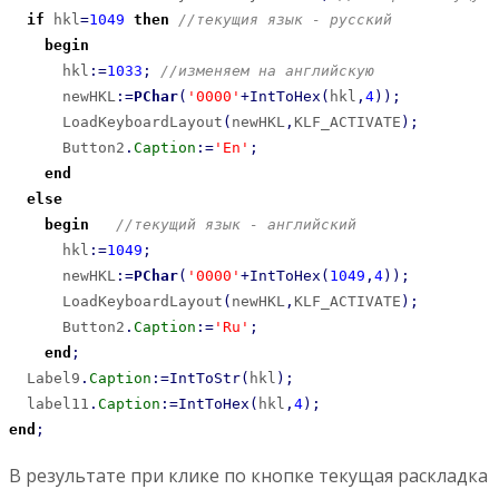
if
 hkl
=
1049
then
//текущия язык - русский
begin
      hkl
:
=
1033
;
//изменяем на английскую
      newHKL
:
=
PChar
(
'0000'
+
IntToHex
(
hkl
,
4
)
)
;
      LoadKeyboardLayout
(
newHKL
,
KLF_ACTIVATE
)
;
      Button2
.
Caption
:
=
'En'
;
end
else
begin
//текущий язык - английский
      hkl
:
=
1049
;
      newHKL
:
=
PChar
(
'0000'
+
IntToHex
(
1049
,
4
)
)
;
      LoadKeyboardLayout
(
newHKL
,
KLF_ACTIVATE
)
;
      Button2
.
Caption
:
=
'Ru'
;
end
;
  Label9
.
Caption
:
=
IntToStr
(
hkl
)
;
  label11
.
Caption
:
=
IntToHex
(
hkl
,
4
)
;
end
;
В результате при клике по кнопке текущая раскладка