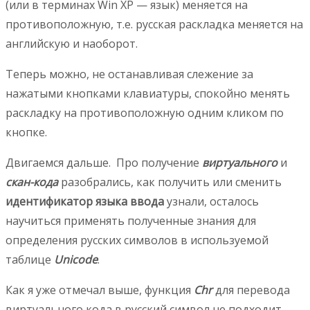
(или в терминах Win XP — язык) меняется на
противоположную, т.е. русская раскладка меняется на
английскую и наоборот.
Теперь можно, не останавливая слежение за
нажатыми кнопками клавиатуры, спокойно менять
раскладку на противоположную одним кликом по
кнопке.
Двигаемся дальше. Про получение
виртуального
и
скан-кода
разобрались, как получить или сменить
идентификатор языка ввода
узнали, осталось
научиться применять полученные знания для
определения русских символов в используемой
таблице
Unicode
.
Как я уже отмечал выше, функция
Chr
для перевода
виртуального кода в русский символ не подходит.