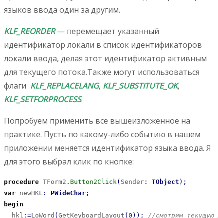
языков ввода один за другим.
KLF_REORDER
— перемещает указанный
идентификатор локали в список идентификаторов
локали ввода, делая этот идентификатор активным
для текущего потока.Также могут использоваться
флаги
KLF_REPLACELANG
,
KLF_SUBSTITUTE_OK
,
KLF_SETFORPROCESS
.
Попробуем применить все вышеизложенное на
практике. Пусть по какому-либо событию в нашем
приложении меняется идентификатор языка ввода. Я
для этого выбрал клик по кнопке:
procedure
 TForm2
.
Button2Click
(
Sender
:
TObject
)
;
var
 newHKL
:
PWideChar
;
begin
  hkl
:
=
LoWord
(
GetKeyboardLayout
(
0
)
)
;
//смотрим текущую 