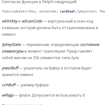
Синтаксис функции в Delphi следующий:
ToUnicode
(
wVirtKey
,
 wScanCode
:
cardinal
;
lpKeyState
:
 TKe
wVirtKey
и
wScanCode
— виртуальный и скан-код
клавиши, которая должна быть оттранслирована в
символ
lpKeyState
— переменная, определяющая
состояние
клавиатуры
в момент трансляции. Представляет
собой массив на 256 элементов типа
byte
.
pwszBuff
— указатель на буфер в котором будет
хранится символ
cchBuff
— размер буфера
wFlags
— флаги. Допускается использовать 0.