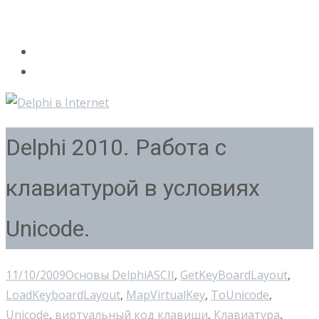
Delphi 2010. Работа с
клавиатурой в условиях
Unicode.
11/10/2009
Основы Delphi
ASCII
,
GetKeyBoardLayout
,
LoadKeyboardLayout
,
MapVirtualKey
,
ToUnicode
,
Unicode
,
виртуальный код клавиши
,
Клавиатура
,