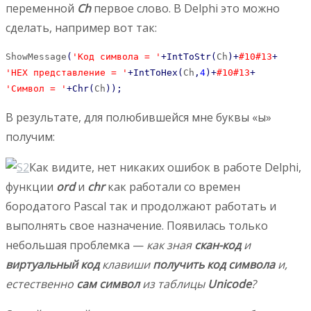
переменной
Ch
первое слово. В Delphi это можно
сделать, например вот так:
ShowMessage
(
'Код символа = '
+
IntToStr
(
Ch
)
+
#10
#13
+
'HEX представление = '
+
IntToHex
(
Ch
,
4
)
+
#10
#13
+
'Символ = '
+
Chr
(
Ch
)
)
;
В результате, для полюбившейся мне буквы «ы»
получим:
Как видите, нет никаких ошибок в работе Delphi,
функции
ord
и
chr
как работали со времен
бородатого Pascal так и продолжают работать и
выполнять свое назначение. Появилась только
небольшая проблемка —
как зная
скан-код
и
виртуальный код
клавиши
получить код символа
и,
естественно
сам символ
из таблицы
Unicode
?