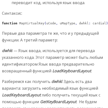
переводит код, используя язык ввода.
Синтаксис:
function
 MapVirtualKey
(
uCode
,
 uMapType
,
 dwhkl
:
 cardial
)
Первые два параметра те же, что и у предыдущей
функции. А третий параметр:
dwhk
l — Язык ввода, используется для перевода
указанного кода. Этот параметр может быть любым
идентификатором Язык ввода предварительно
возвращенный функцией
LoadKeyboardLayout
.
Разберемся как получить
dwhkl
. Здесь есть два
варианта: загрузить необходимый язык функцией
LoadKeyboardLayout
либо получить текущий язык с
помощью функции
GetKeyBoardLayout
. Не будем