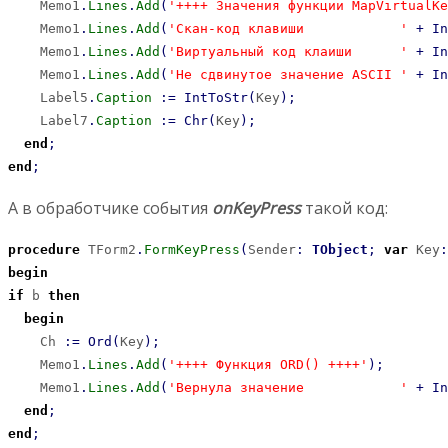
    Memo1
.
Lines
.
Add
(
'++++ Значения функции MapVirtualKe
    Memo1
.
Lines
.
Add
(
'Скан-код клавиши            '
+
In
    Memo1
.
Lines
.
Add
(
'Виртуальный код клаиши      '
+
In
    Memo1
.
Lines
.
Add
(
'Не сдвинутое значение ASCII '
+
In
    Label5
.
Caption
:
=
IntToStr
(
Key
)
;
    Label7
.
Caption
:
=
Chr
(
Key
)
;
end
;
end
;
А в обработчике события
onKeyPress
такой код:
procedure
 TForm2
.
FormKeyPress
(
Sender
:
TObject
;
var
 Key
:
begin
if
 b 
then
begin
    Ch 
:
=
Ord
(
Key
)
;
    Memo1
.
Lines
.
Add
(
'++++ Функция ORD() ++++'
)
;
    Memo1
.
Lines
.
Add
(
'Вернула значение            '
+
In
end
;
end
;