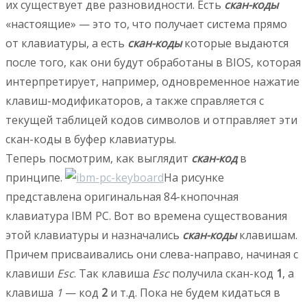
их существует две разновидности. Есть
скан-коды
«настоящие» — это то, что получает система прямо
от клавиатуры, а есть
скан-коды
которые выдаются
после того, как они будут обработаны в BIOS, которая
интерпретирует, например, одновременное нажатие
клавиш-модификаторов, а также справляется с
текущей таблицей кодов символов и отправляет эти
скан-коды в буфер клавиатуры.
Теперь посмотрим, как выглядит
скан-код
в
принципе.
На рисунке
представлена оригинальная 84-кнопочная
клавиатура IBM PC. Вот во времена существования
этой клавиатуры и назначались
скан-коды
клавишам.
Причем присваивались они слева-направо, начиная с
клавиши
Esc
. Так клавиша
Esc
получила скан-код
1
, а
клавиша
1
— код
2
и т.д. Пока не будем кидаться в