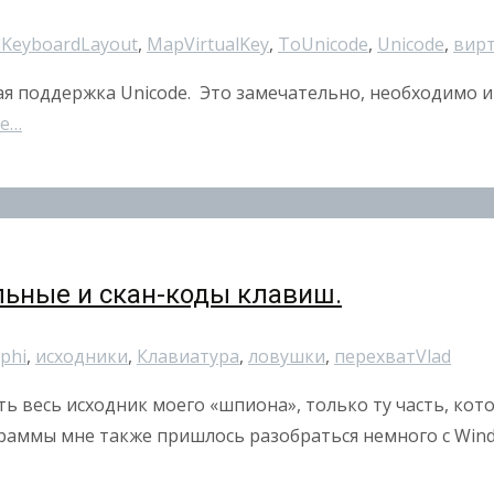
KeyboardLayout
,
MapVirtualKey
,
ToUnicode
,
Unicode
,
вир
ная поддержка Unicode. Это замечательно, необходимо и 
re…
льные и скан-коды клавиш.
phi
,
исходники
,
Клавиатура
,
ловушки
,
перехват
Vlad
ть весь исходник моего «шпиона», только ту часть, кот
граммы мне также пришлось разобраться немного с Wind