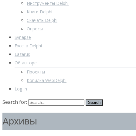
Инструменты Delphi
Книги Delphi
Скачать Delphi
Опросы
Synapse
Excel в Delphi
Lazarus
Об авторе
Проекты
Копилка WebDelphi
Log In
Search for:
Архивы