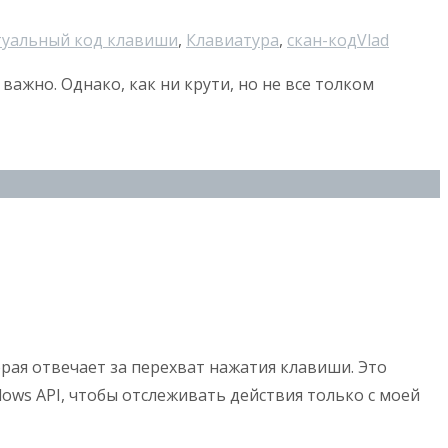
туальный код клавиши
,
Клавиатура
,
скан-код
Vlad
важно. Однако, как ни крути, но не все толком
орая отвечает за перехват нажатия клавиши. Это
ows API, чтобы отслеживать действия только с моей