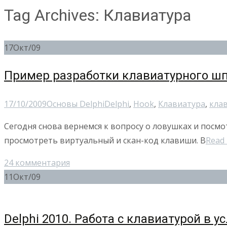
Tag Archives: Клавиатура
17
Окт/09
Пример разработки клавиатурного шп
17/10/2009
Основы Delphi
Delphi
,
Hook
,
Клавиатура
,
кла
Сегодня снова вернемся к вопросу о ловушках и посм
просмотреть виртуальный и скан-код клавиши. В
Read
24 комментария
11
Окт/09
Delphi 2010. Работа с клавиатурой в у