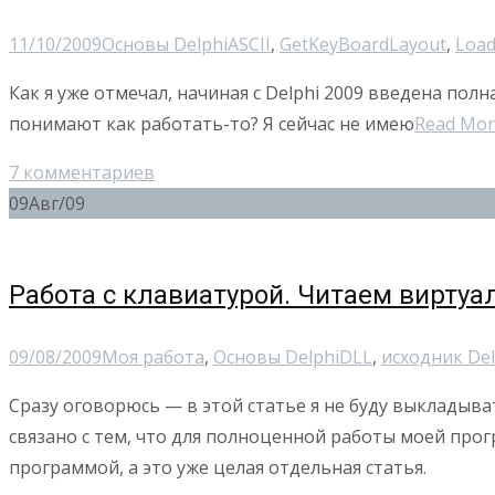
11/10/2009
Основы Delphi
ASCII
,
GetKeyBoardLayout
,
Load
Как я уже отмечал, начиная с Delphi 2009 введена пол
понимают как работать-то? Я сейчас не имею
Read Mo
7 комментариев
09
Авг/09
Работа с клавиатурой. Читаем виртуа
09/08/2009
Моя работа
,
Основы Delphi
DLL
,
исходник Del
Сразу оговорюсь — в этой статье я не буду выкладыва
связано с тем, что для полноценной работы моей про
программой, а это уже целая отдельная статья.