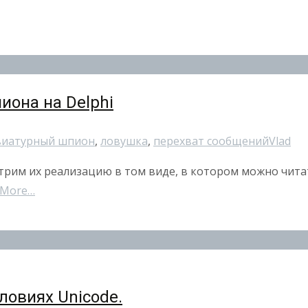
иона на Delphi
виатурный шпион
,
ловушка
,
перехват сообщений
Vlad
отрим их реализацию в том виде, в котором можно чита
 More…
словиях Unicode.