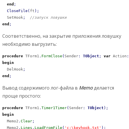
end
;
CloseFile
(
ft
)
;
  SetHook
;
//запуск ловушки
end
;
Соответственно, на закрытие приложения ловушку
необходимо выгрузить:
procedure
 TForm1
.
FormClose
(
Sender
:
TObject
;
var
 Action
:
begin
  DelHook
;
end
;
Вывод содержимого лог-файла в
Memo
делается
проще простого:
procedure
 TForm1
.
Timer1Timer
(
Sender
:
TObject
)
;
begin
  Memo2
.
Clear
;
  Memo2
.
Lines
.
LoadFromFile
(
'c:\keyhook.txt'
)
;