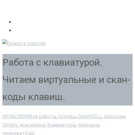
Работа с клавиатурой.
Читаем виртуальные и скан-
коды клавиш.
09/08/2009
Моя работа
,
Основы Delphi
DLL
,
исходник
Delphi
,
исходники
,
Клавиатура
,
ловушки
,
перехват
Vlad