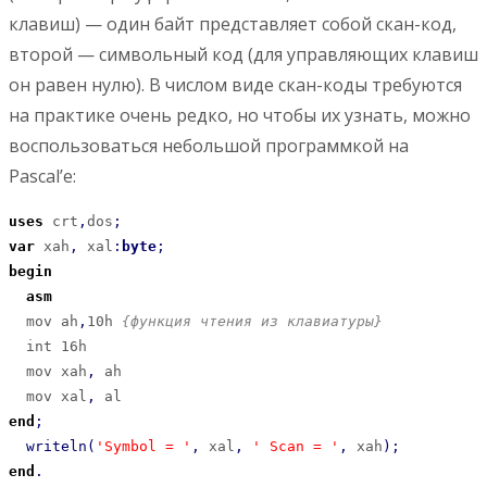
клавиш) — один байт представляет собой скан-код,
второй — символьный код (для управляющих клавиш
он равен нулю). В числом виде скан-коды требуются
на практике очень редко, но чтобы их узнать, можно
воспользоваться небольшой программкой на
Pascal’е:
uses
 crt
,
dos
;
var
 xah
,
 xal
:
byte
;
begin
asm
  mov ah
,
10h 
{функция чтения из клавиатуры}
  int 16h

  mov xah
,
 ah

  mov xal
,
end
;
writeln
(
'Symbol = '
,
 xal
,
' Scan = '
,
 xah
)
;
end
.