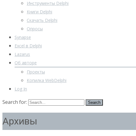
Инструменты Delphi
Книги Delphi
Скачать Delphi
Опросы
Synapse
Excel в Delphi
Lazarus
Об авторе
Проекты
Копилка WebDelphi
Log In
Search for:
Архивы