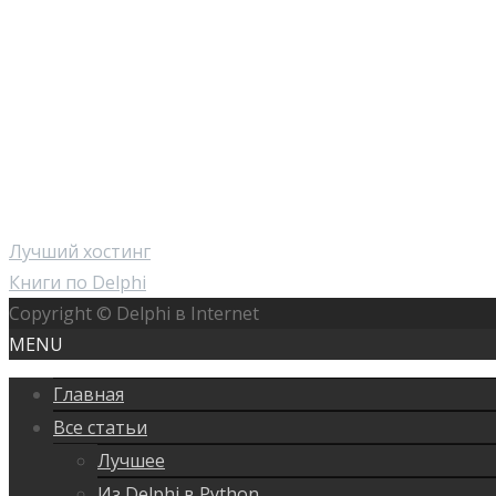
Лучший хостинг
Книги по Delphi
Copyright © Delphi в Internet
MENU
Главная
Все статьи
Лучшее
Из Delphi в Python