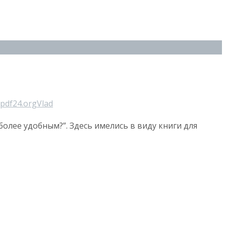
pdf24.org
Vlad
олее удобным?”. Здесь имелись в виду книги для