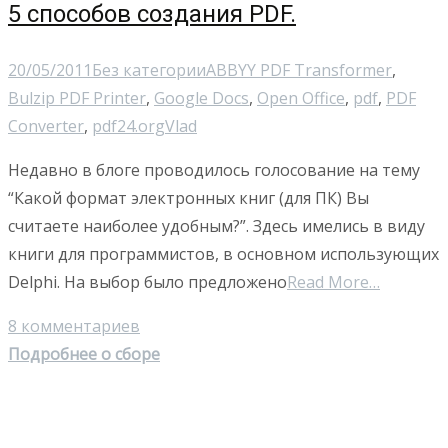
5 способов создания PDF.
20/05/2011
Без категории
ABBYY PDF Transformer
,
Bulzip PDF Printer
,
Google Docs
,
Open Office
,
pdf
,
PDF
Converter
,
pdf24.org
Vlad
Недавно в блоге проводилось голосование на тему
“Какой формат электронных книг (для ПК) Вы
считаете наиболее удобным?”. Здесь имелись в виду
книги для программистов, в основном использующих
Delphi. На выбор было предложено
Read More…
8 комментариев
Подробнее о сборе