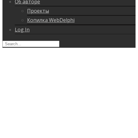
Об авторе
Проекты
Копилка WebDelphi
Log In