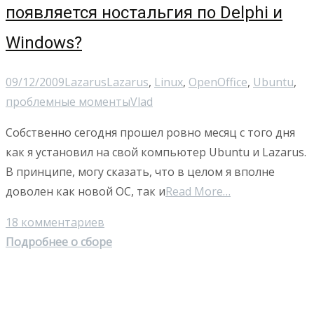
появляется ностальгия по Delphi и
Windows?
09/12/2009
Lazarus
Lazarus
,
Linux
,
OpenOffice
,
Ubuntu
,
проблемные моменты
Vlad
Собственно сегодня прошел ровно месяц с того дня
как я установил на свой компьютер Ubuntu и Lazarus.
В принципе, могу сказать, что в целом я вполне
доволен как новой ОС, так и
Read More…
18 комментариев
Подробнее о сборе