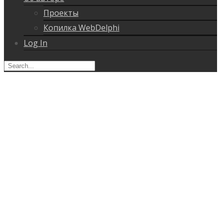
Проекты
Копилка WebDelphi
Log In