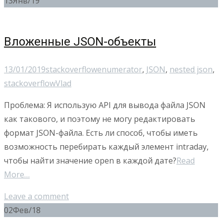
13
Янв/19
Вложенные JSON-объекты
13/01/2019
stackoverflow
enumerator
,
JSON
,
nested json
,
stackoverflow
Vlad
Проблема: Я использую API для вывода файла JSON
как такового, и поэтому не могу редактировать
формат JSON-файла. Есть ли способ, чтобы иметь
возможность перебирать каждый элемент intraday,
чтобы найти значение open в каждой дате?
Read
More…
Leave a comment
02
Фев/18