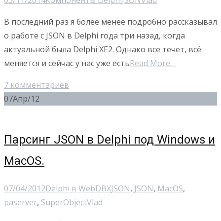
В последний раз я более менее подробно рассказывал
о работе с JSON в Delphi года три назад, когда
актуальной была Delphi XE2. Однако все течет, всё
меняется и сейчас у нас уже есть
Read More…
7 комментариев
07
Апр/12
Парсинг JSON в Delphi под Windows и
MacOS.
07/04/2012
Delphi в Web
DBXJSON
,
JSON
,
MacOS
,
paserver
,
SuperObject
Vlad