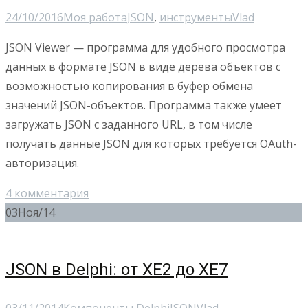
24/10/2016
Моя работа
JSON
,
инструменты
Vlad
JSON Viewer — программа для удобного просмотра
данных в формате JSON в виде дерева объектов с
возможностью копирования в буфер обмена
значений JSON-объектов. Программа также умеет
загружать JSON с заданного URL, в том числе
получать данные JSON для которых требуется OAuth-
авторизация.
4 комментария
03
Ноя/14
JSON в Delphi: от XE2 до XE7
03/11/2014
Компоненты Delphi
JSON
Vlad