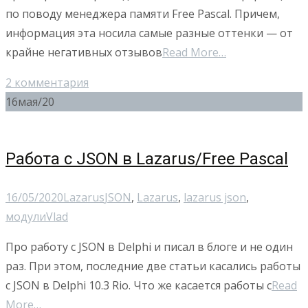
по поводу менеджера памяти Free Pascal. Причем,
информация эта носила самые разные оттенки — от
крайне негативных отзывов
Read More…
2 комментария
16
мая/20
Работа с JSON в Lazarus/Free Pascal
16/05/2020
Lazarus
JSON
,
Lazarus
,
lazarus json
,
модули
Vlad
Про работу с JSON в Delphi и писал в блоге и не один
раз. При этом, последние две статьи касались работы
с JSON в Delphi 10.3 Rio. Что же касается работы с
Read
More…