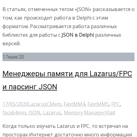
В статьях, отмеченных тегом «JSON» рассказывается о
том, как происходит работа в Delphi с этим
форматом. Рассматривается работа различных
библиотек для работы с
JSON в Delphi
различных
версий.
17
мая/20
Менеджеры памяти для Lazarus/FPC
и парсинг JSON
17/05/2020
Lazarus
CMem
,
FastMM4
,
FastMM5
,
FPC
,
fpcx64mm
,
JSON
,
Lazarus
,
Memory Manager
Vlad
Когда только изучать Lazarus и FPC, то встречал на
просторах Интернет достаточно много информации