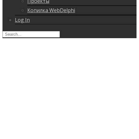
Проекты
Копилка WebDelphi
Log In