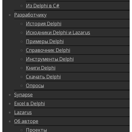
Из Delphi в C#
Разработчику
История Delphi
Исходники Delphi и Lazarus
Примеры Delphi
Справочник Delphi
Инструменты Delphi
Книги Delphi
Скачать Delphi
Опросы
Synapse
Excel в Delphi
Lazarus
Об авторе
Проекты