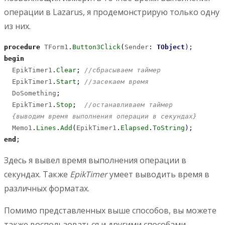
операции в Lazarus, я продемонстрирую только одну
из них.
procedure
 TForm1
.
Button3Click
(
Sender
:
TObject
)
;
begin
  EpikTimer1
.
Clear
;
//сбрасываем таймер
  EpikTimer1
.
Start
;
//засекаем время
  DoSomething
;
  EpikTimer1
.
Stop
;
//останавливаем таймер
{выводим время выполнения операции в секундах}
  Memo1
.
Lines
.
Add
(
EpikTimer1
.
Elapsed
.
ToString
)
;
end
;
Здесь я вывел время выполнения операции в
секундах. Также
EpikTimer
умеет выводить время в
различных форматах.
Помимо представленных выше способов, вы можете
также воспользоваться и другими способами