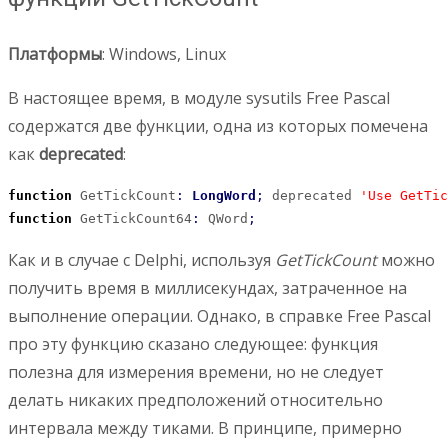
Платформы
: Windows, Linux
В настоящее время, в модуле sysutils Free Pascal
содержатся две функции, одна из которых помечена
как
deprecated
:
function
 GetTickCount
:
LongWord
;
 deprecated 
'Use GetTic
function
 GetTickCount64
:
 QWord
;
Как и в случае с Delphi, используя
GetTickCount
можно
получить время в миллисекундах, затраченное на
выполнение операции. Однако, в справке Free Pascal
про эту функцию сказано следующее: функция
полезна для измерения времени, но не следует
делать никаких предположений относительно
интервала между тиками. В принципе, примерно