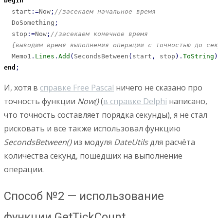
begin
  start
:
=
Now
;
//засекаем начальное время
  DoSomething
;
  stop
:
=
Now
;
//засекаем конечное время
{выводим время выполнения операции с точностью до сек
  Memo1
.
Lines
.
Add
(
SecondsBetween
(
start
,
 stop
)
.
ToString
)
end
;
И, хотя в
справке Free Pascal
ничего не сказано про
точность функции
Now()
(
в справке Delphi
написано,
что точность составляет порядка секунды), я не стал
рисковать и все также использовал функцию
SecondsBetween()
из модуля
DateUtils
для расчёта
количества секунд, пошедших на выполнение
операции.
Способ №2 — использование
функции GetTickCount