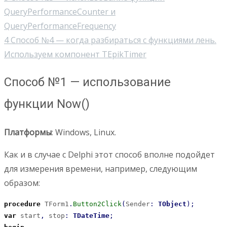
QueryPerformanceCounter и
QueryPerformanceFrequency
4
Способ №4 — когда разбираться с функциями лень.
Используем компонент TEpikTimer
Способ №1 — использование
функции Now()
Платформы
: Windows, Linux.
Как и в случае с Delphi этот способ вполне подойдет
для измерения времени, например, следующим
образом:
procedure
 TForm1
.
Button2Click
(
Sender
:
TObject
)
;
var
 start
,
 stop
:
TDateTime
;