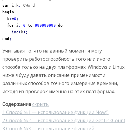
var
 i
,
k
:
 QWord
;
begin
  k
:
=
0
;
for
 i
:
=
0
to
999999999
do
inc
(
k
)
;
end
;
Учитывая то, что на данный момент я могу
проверить работоспособность того или иного
способа только на двух платформах: Windows и Linux,
ниже я буду давать описание применимости
различных способов точного измерения времени,
исходя из проверок именно на этих платформах.
Содержание
скрыть
1
Способ №1 — использование функции Now()
2
Способ №2 — использование функции GetTickCount
3
Способ №3 — использование функций