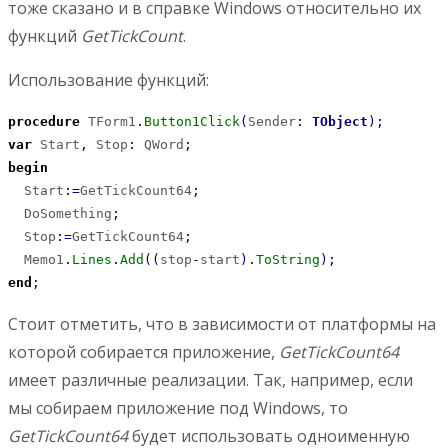
тоже сказано и в справке Windows относительно их
функций
GetTickCount
.
Использование функций:
procedure
 TForm1
.
Button1Click
(
Sender
:
TObject
)
;
var
 Start
,
 Stop
:
 QWord
;
begin
  Start
:
=
GetTickCount64
;
  DoSomething
;
  Stop
:
=
GetTickCount64
;
  Memo1
.
Lines
.
Add
(
(
stop
-
start
)
.
ToString
)
;
end
;
Стоит отметить, что в зависимости от платформы на
которой собирается приложение,
GetTickCount64
имеет различные реализации. Так, например, если
мы собираем приложение под Windows, то
GetTickCount64
будет использовать одноименную