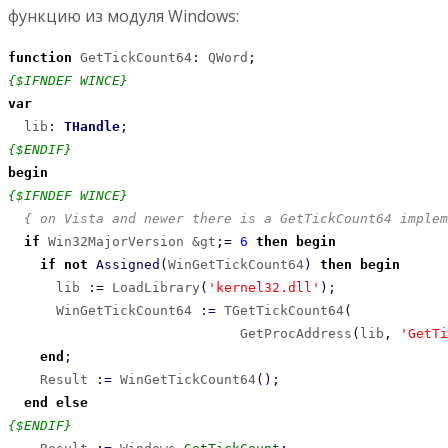
функцию из модуля Windows:
function
 GetTickCount64
:
 QWord
;
{$IFNDEF WINCE}
var
  lib
:
THandle
;
{$ENDIF}
begin
{$IFNDEF WINCE}
{ on Vista and newer there is a GetTickCount64 implem
if
 Win32MajorVersion &gt
;
=
6
then
begin
if
not
Assigned
(
WinGetTickCount64
)
then
begin
      lib 
:
=
 LoadLibrary
(
'kernel32.dll'
)
;
      WinGetTickCount64 
:
=
 TGetTickCount64
(
                             GetProcAddress
(
lib
,
'GetTi
end
;
    Result 
:
=
 WinGetTickCount64
(
)
;
end
else
{$ENDIF}