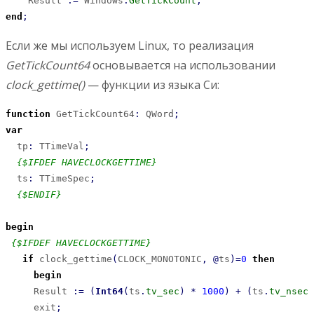
    Result 
:
=
 Windows
.
GetTickCount
;
end
;
Если же мы используем Linux, то реализация
GetTickCount64
основывается на использовании
clock_gettime()
— функции из языка Си:
function
 GetTickCount64
:
 QWord
;
var
  tp
:
 TTimeVal
;
{$IFDEF HAVECLOCKGETTIME}
  ts
:
 TTimeSpec
;
{$ENDIF}
begin
{$IFDEF HAVECLOCKGETTIME}
if
 clock_gettime
(
CLOCK_MONOTONIC
,
@
ts
)
=
0
then
begin
     Result 
:
=
(
Int64
(
ts
.
tv_sec
)
*
1000
)
+
(
ts
.
tv_nsec
     exit
;