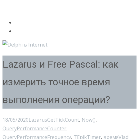
Lazarus и Free Pascal: как
измерить точное время
выполнения операции?
18/05/2020
Lazarus
GetTickCount
,
Now()
,
QueryPerformanceCounter
,
QueryPerformanceFrequency
,
TEpikTimer
,
время
Vlad