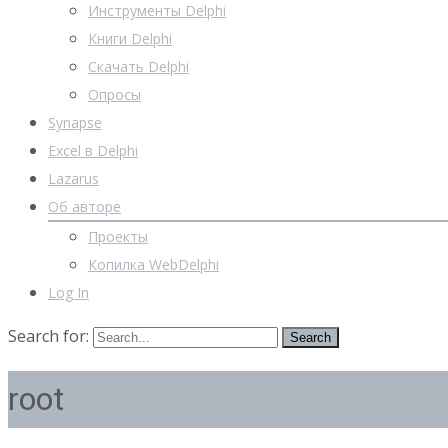
Инструменты Delphi
Книги Delphi
Скачать Delphi
Опросы
Synapse
Excel в Delphi
Lazarus
Об авторе
Проекты
Копилка WebDelphi
Log In
Search for:
root