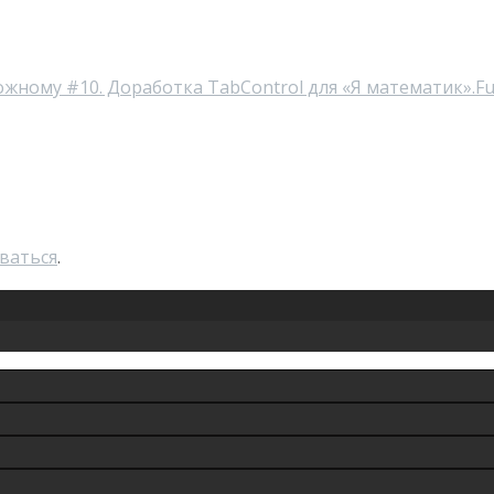
ложному #10. Доработка TabControl для «Я математик».
Fu
ваться
.