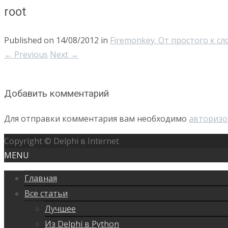
root
Published on
14/08/2012
in
Firemonkey. От простого к с
←
Previous
Next
→
Добавить комментарий
Для отправки комментария вам необходимо
авторизо
Copyright © Delphi в Internet
MENU
Главная
Все статьи
Лучшее
Из Delphi в Python