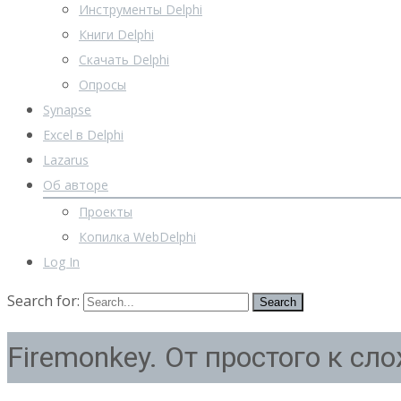
Инструменты Delphi
Книги Delphi
Скачать Delphi
Опросы
Synapse
Excel в Delphi
Lazarus
Об авторе
Проекты
Копилка WebDelphi
Log In
Search for:
Firemonkey. От простого к сл