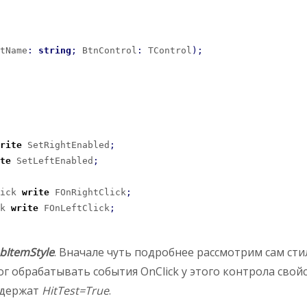
tName
:
string
;
 BtnControl
:
 TControl
)
;
rite
 SetRightEnabled
;
te
 SetLeftEnabled
;
ick 
write
 FOnRightClick
;
k 
write
 FOnLeftClick
;
bItemStyle
. Вначале чуть подробнее рассмотрим сам ст
ог обрабатывать события OnClick у этого контрола свой
держат
HitTest=True
.