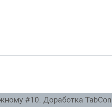
ожному #10. Доработка TabCon