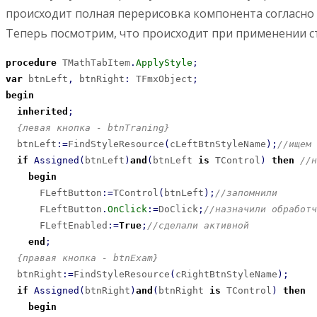
происходит полная перерисовка компонента согласно
Теперь посмотрим, что происходит при применении ст
procedure
 TMathTabItem
.
ApplyStyle
;
var
 btnLeft
,
 btnRight
:
 TFmxObject
;
begin
inherited
;
{левая кнопка - btnTraning}
  btnLeft
:
=
FindStyleResource
(
cLeftBtnStyleName
)
;
//ищем 
if
Assigned
(
btnLeft
)
and
(
btnLeft 
is
 TControl
)
then
//н
begin
      FLeftButton
:
=
TControl
(
btnLeft
)
;
//запомнили
      FLeftButton
.
OnClick
:
=
DoClick
;
//назначили обработч
      FLeftEnabled
:
=
True
;
//сделали активной
end
;
{правая кнопка - btnExam}
  btnRight
:
=
FindStyleResource
(
cRightBtnStyleName
)
;
if
Assigned
(
btnRight
)
and
(
btnRight 
is
 TControl
)
then
begin