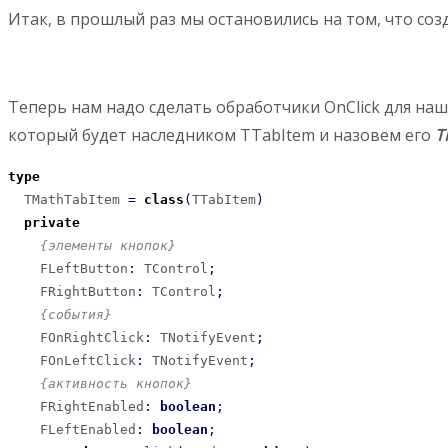
Итак, в прошлый раз мы остановились на том, что созд
Теперь нам надо сделать обработчики OnClick для на
который будет наследником TTabItem и назовем его
T
type
  TMathTabItem 
=
class
(
TTabItem
)
private
{элементы кнопок}
    FLeftButton
:
 TControl
;
    FRightButton
:
 TControl
;
{события}
    FOnRightClick
:
 TNotifyEvent
;
    FOnLeftClick
:
 TNotifyEvent
;
{активность кнопок}
    FRightEnabled
:
boolean
;
    FLeftEnabled
:
boolean
;