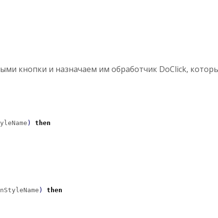
ными кнопки и назначаем им обработчик DoClick, кото
yleName
)
then
nStyleName
)
then