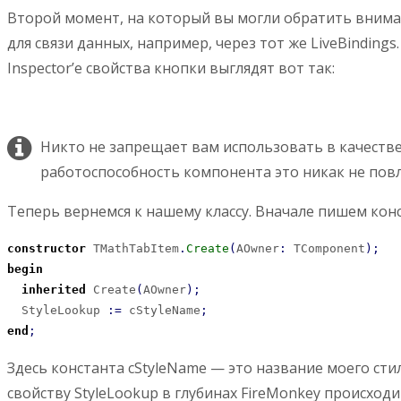
Второй момент, на который вы могли обратить внима
для связи данных, например, через тот же LiveBindings
Inspector’e свойства кнопки выглядят вот так:
Никто не запрещает вам использовать в качеств
работоспособность компонента это никак не повл
Теперь вернемся к нашему классу. Вначале пишем конст
constructor
 TMathTabItem
.
Create
(
AOwner
:
 TComponent
)
;
begin
inherited
 Create
(
AOwner
)
;
  StyleLookup 
:
=
 cStyleName
;
end
;
Здесь константа cStyleName — это название моего стил
свойству StyleLookup в глубинах FireMonkey происходи