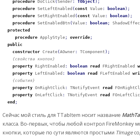
procedure
 DoClick
(
Sender
:
TObject
)
;
procedure
 SetLeftEnabled
(
const
 Value
:
boolean
)
;
procedure
 SetRightEnabled
(
const
 Value
:
boolean
)
;
procedure
 SetEnabledBtn
(
Value
:
boolean
;
 ShadowEffec
protected
procedure
 ApplyStyle
;
override
;
public
constructor
 Create
(
AOwner
:
 TComponent
)
;
{свойства кнопок}
property
 RightEnabled
:
boolean
read
 FRightEnabled 
w
property
 LeftEnabled
:
boolean
read
 FLeftEnabled 
wri
{события}
property
 OnRightClick
:
 TNotifyEvent 
read
 FOnRightCl
property
 OnLeftClick
:
 TNotifyEvent 
read
 FOnLeftClic
end
;
Сейчас мой стиль для TTabItem носит название
MathTa
класса. Во-первых, чтобы любой контрол FireMonkey м
кнопки, которые по сути являются простыми
TImage
со