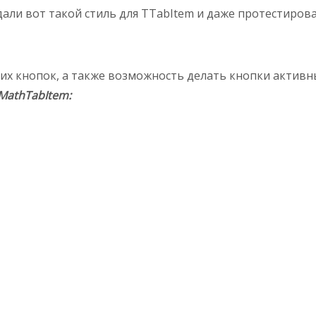
али вот такой стиль для TTabItem и даже протестировал
ших кнопок, а также возможность делать кнопки актив
MathTabItem: