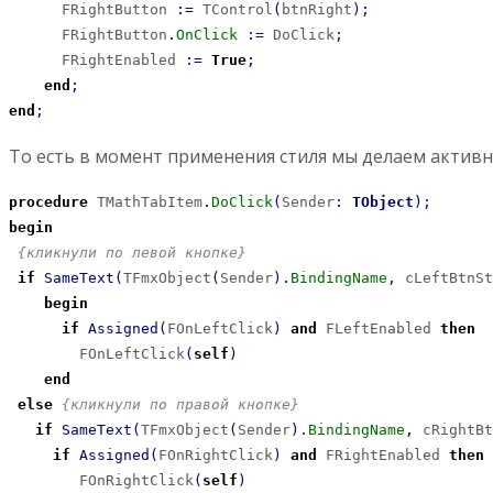
      FRightButton 
:
=
 TControl
(
btnRight
)
;
      FRightButton
.
OnClick
:
=
 DoClick
;
      FRightEnabled 
:
=
True
;
end
;
end
;
То есть в момент применения стиля мы делаем актив
procedure
 TMathTabItem
.
DoClick
(
Sender
:
TObject
)
;
begin
{кликнули по левой кнопке}
if
SameText
(
TFmxObject
(
Sender
)
.
BindingName
,
 cLeftBtnSt
begin
if
Assigned
(
FOnLeftClick
)
and
 FLeftEnabled 
then
        FOnLeftClick
(
self
)
end
else
{кликнули по правой кнопке}
if
SameText
(
TFmxObject
(
Sender
)
.
BindingName
,
 cRightBt
if
Assigned
(
FOnRightClick
)
and
 FRightEnabled 
then
        FOnRightClick
(
self
)