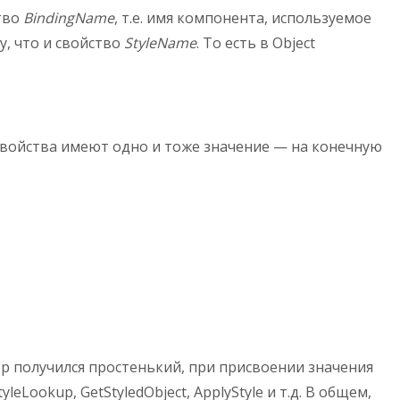
тво
BindingName
, т.е. имя компонента, используемое
у, что и свойство
StyleName
. То есть в Object
 свойства имеют одно и тоже значение — на конечную
тор получился простенький, при присвоении значения
ookup, GetStyledObject, ApplyStyle и т.д. В общем,