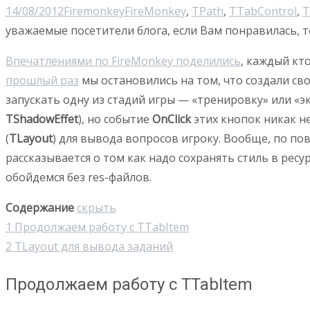
14/08/2012
Firemonkey
FireMonkey
,
TPath
,
TTabControl
,
T
уважаемые посетители блога, если Вам понравилась, т
Впечатлениями по FireMonkey поделились
, каждый кт
прошлый раз
мы остановились на том, что создали св
запускать одну из стадий игры — «тренировку» или «
TShadowEffet
), но событие
OnClick
этих кнопок никак н
(
TLayout
) для вывода вопросов игроку. Вообще, по по
рассказывается о том как надо сохранять стиль в ресу
обойдемся без res-файлов.
Содержание
скрыть
1
Продолжаем работу с TTabItem
2
TLayout для вывода заданий
Продолжаем работу с TTabItem