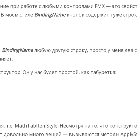
ние при работе с любыми контролами FMX — это свойс
. В моем стиле
BindingName
кнопок содержит туже строк
е
BindingName
любую другую строку, просто у меня два
ияет.
руктор. Он у нас будет простой, как табуретка:
я, т.е. MathTabItemStyle. Несмотря на то, что конструк
т довольно много вещей — вызываются методы ApplyStyleL