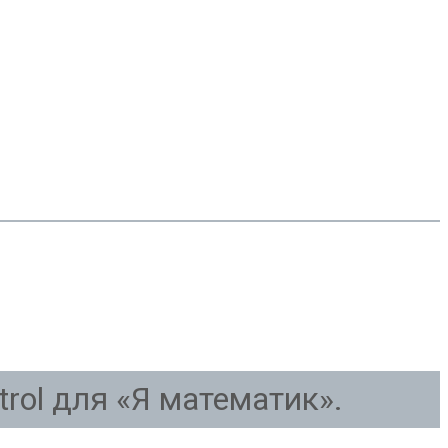
trol для «Я математик».