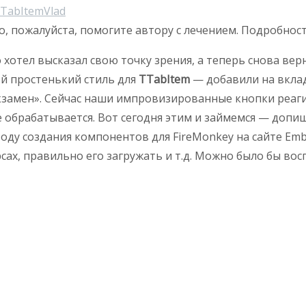
TabItem
Vlad
о, пожалуйста, помогите автору с лечением. Подробнос
о хотел высказал свою точку зрения, а теперь снова ве
ой простенький стиль для
TTabItem
— добавили на вклад
экзамен». Сейчас наши импровизированные кнопки реаг
е обрабатывается. Вот сегодня этим и займемся — допиш
воду создания компонентов для FireMonkey на сайте Em
рсах, правильно его загружать и т.д. Можно было бы вос