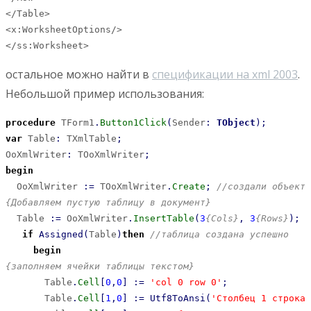
</Table>

<x:WorksheetOptions/>

</ss:Worksheet>
остальное можно найти в
спецификации на xml 2003
.
Небольшой пример использования:
procedure
 TForm1
.
Button1Click
(
Sender
:
TObject
)
;
var
 Table
:
 TXmlTable
;
OoXmlWriter
:
 TOoXmlWriter
;
begin
  OoXmlWriter 
:
=
 TOoXmlWriter
.
Create
;
//создали объект 
{Добавляем пустую таблицу в документ}
  Table 
:
=
 OoXmlWriter
.
InsertTable
(
3
{Cols}
,
3
{Rows}
)
;
if
Assigned
(
Table
)
then
//таблица создана успешно
begin
{заполняем ячейки таблицы текстом}
       Table
.
Cell
[
0
,
0
]
:
=
'col 0 row 0'
;
       Table
.
Cell
[
1
,
0
]
:
=
Utf8ToAnsi
(
'Столбец 1 строка 