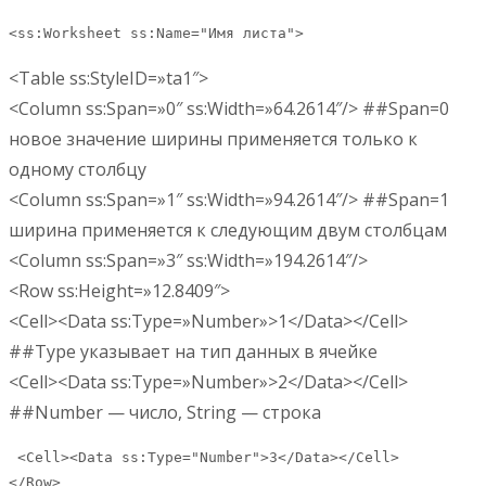
<ss:Worksheet ss:Name="Имя листа">
<Table ss:StyleID=»ta1″>
<Column ss:Span=»0″ ss:Width=»64.2614″/> ##Span=0
новое значение ширины применяется только к
одному столбцу
<Column ss:Span=»1″ ss:Width=»94.2614″/> ##Span=1
ширина применяется к следующим двум столбцам
<Column ss:Span=»3″ ss:Width=»194.2614″/>
<Row ss:Height=»12.8409″>
<Cell><Data ss:Type=»Number»>1</Data></Cell>
##Type указывает на тип данных в ячейке
<Cell><Data ss:Type=»Number»>2</Data></Cell>
##Number — число, String — строка
 <Cell><Data ss:Type="Number">3</Data></Cell>

</Row>
