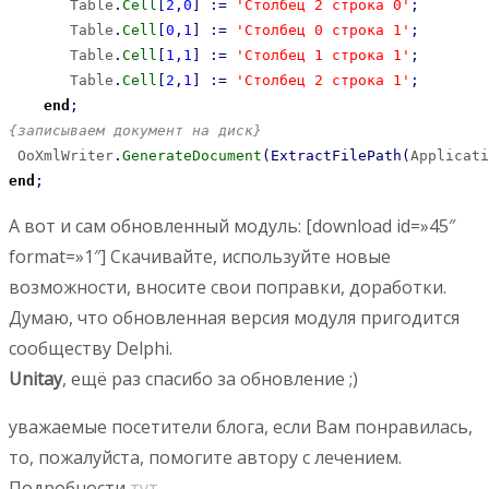
       Table
.
Cell
[
2
,
0
]
:
=
'Столбец 2 строка 0'
;
       Table
.
Cell
[
0
,
1
]
:
=
'Столбец 0 строка 1'
;
       Table
.
Cell
[
1
,
1
]
:
=
'Столбец 1 строка 1'
;
       Table
.
Cell
[
2
,
1
]
:
=
'Столбец 2 строка 1'
;
end
;
{записываем документ на диск}
 OoXmlWriter
.
GenerateDocument
(
ExtractFilePath
(
Applicati
end
;
А вот и сам обновленный модуль: [download id=»45″
format=»1″] Скачивайте, используйте новые
возможности, вносите свои поправки, доработки.
Думаю, что обновленная версия модуля пригодится
сообществу Delphi.
Unitay
, ещё раз спасибо за обновление ;)
уважаемые посетители блога, если Вам понравилась,
то, пожалуйста, помогите автору с лечением.
Подробности
тут
.