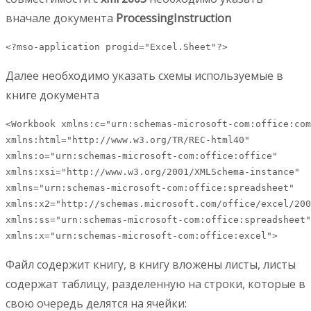
вначале документа
ProcessingInstruction
<?mso-application progid="Excel.Sheet"?>
Далее необходимо указать схемы используемые в
книге документа
<Workbook xmlns:c="urn:schemas-microsoft-com:office:com
xmlns:html="http://www.w3.org/TR/REC-html40" 

xmlns:o="urn:schemas-microsoft-com:office:office" 

xmlns:xsi="http://www.w3.org/2001/XMLSchema-instance" 

xmlns="urn:schemas-microsoft-com:office:spreadsheet" 

xmlns:x2="http://schemas.microsoft.com/office/excel/200
xmlns:ss="urn:schemas-microsoft-com:office:spreadsheet"
xmlns:x="urn:schemas-microsoft-com:office:excel">
Файл содержит книгу, в книгу вложены листы, листы
содержат таблицу, разделенную на строки, которые в
свою очередь делятся на ячейки: