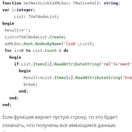
function
 GetNextLink
(
aXMLDoc
:
 TNativeXml
)
:
string
;
var
 i
:
integer
;
     List
:
 TXmlNodeList
;
begin
 Result
:
=
''
;
 List
:
=
TXmlNodeList
.
Create
;
 aXMLDoc
.
Root
.
NodesByName
(
'link'
,
List
)
;
for
 i
:
=
0
to
 List
.
Count
-
1
do
begin
if
 List
.
Items
[
i
]
.
ReadAttributeString
(
'rel'
)
=
'next'
begin
         Result
:
=
List
.
Items
[
i
]
.
ReadAttributeString
(
'hre
         break
;
end
;
end
;
end
;
Если функция вернет пустую строку, то это будет
означать, что получены все имеющиеся данные.