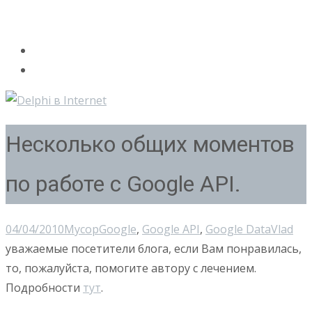
Несколько общих моментов
по работе с Google API.
04/04/2010
Мусор
Google
,
Google API
,
Google Data
Vlad
уважаемые посетители блога, если Вам понравилась,
то, пожалуйста, помогите автору с лечением.
Подробности
тут
.