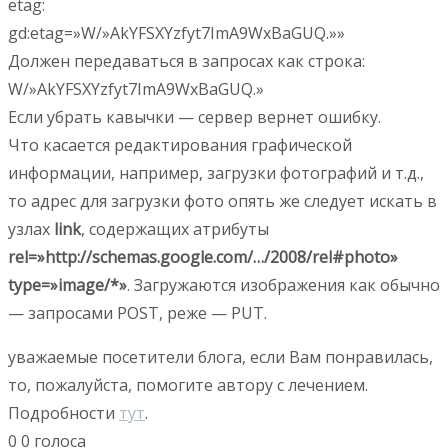
etag:
gd:etag=»W/»AkYFSXYzfyt7ImA9WxBaGUQ.»»
Должен передаваться в запросах как строка:
W/»AkYFSXYzfyt7ImA9WxBaGUQ.»
Если убрать кавычки — сервер вернет ошибку.
Что касается редактирования графической
информации, например, загрузки фотографий и т.д.,
то адрес для загрузки фото опять же следует искать в
узлах
link
, содержащих атрибуты
rel=»http://schemas.google.com/…/2008/rel#photo»
type=»image/*»
. Загружаются изображения как обычно
— запросами POST, реже — PUT.
уважаемые посетители блога, если Вам понравилась,
то, пожалуйста, помогите автору с лечением.
Подробности
тут
.
0
0
голоса