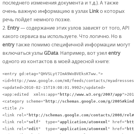
последнего изменения документа и т.д.). А также
очень важную информацию в узлах
Link
о которых
речь пойдет немного позже.
2.
Entry
— содержание этих узлов зависят от того, API
какого сервиса вы используете. Что логично. Но в
entry
также помимо специфичной информации могут
включаться узлы
GData
. Например, вот узел
entry
одного из контактов в моей адресной книге:
<entry gd:etag="QHVSLyt7ImA9WxBVEksKTww.">

<id>http://www.google.com/m8/feeds/contacts/myadressses
<updated>2010-02-15T19:08:01.990Z</updated>

<app:edited  xmlns:app="
http://www.w3.org/2007/app
">201
<category scheme="
http://schemas.google.com/g/2005#kind
<title />

<link rel="
http://schemas.google.com/contacts/2008/rel#
<link rel="
self
"  type="
application/atom+xml
" href="
htt
<link rel="
edit
"  type="
application/atom+xml
" href="
htt