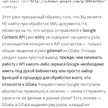
<gd:email rel="
http://schemas.google.com/g/2005#other
" 
</entry>
Этот узел прекрасный образец того, что Вы можете
НЕ найти при обработке XML-документа, т.к.
несмотря на то, что запрос отправлялся к
Google
Contacts API
узел
entry
не содержит ни одного узла,
относящегося конкретно к API контактов — только
общие сведения и узел
gd:email
из GData. Отсюда
следует один простой вывод:
прежде, чем начинать
работу с API какого-либо сервиса Google необходимо
иметь под рукой библиотеку или просто набор
функций и процедур для обработки всего, что
относится к GData
. Разработчики Google поступили
абсолютно правильно и логично — зачем отправлять
одни и те же данные в разных узлах? Есть основа —
GData, в GData выделен ряд узлов, каждый из