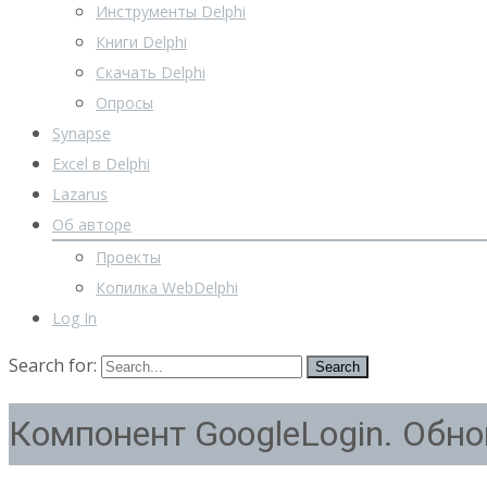
Инструменты Delphi
Книги Delphi
Скачать Delphi
Опросы
Synapse
Excel в Delphi
Lazarus
Об авторе
Проекты
Копилка WebDelphi
Log In
Search for:
Компонент GoogleLogin. Обно