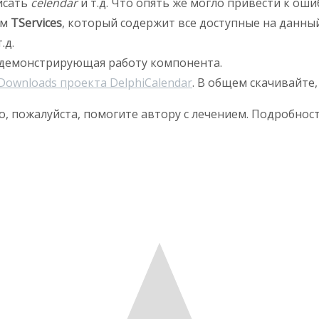
исать
celendar
и т.д. Что опять же могло привести к ош
ом
TServices
, который содержит все доступные на данн
.д.
 демонстрирующая работу компонента.
Downloads проекта DelphiCalendar
. В общем скачивайте,
о, пожалуйста, помогите автору с лечением. Подробнос