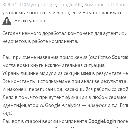
30/03/2010
Мусор
Google
,
Google API
,
Компонент Delphi 
уважаемые посетители блога, если Вам понравилась, т
Не актуально
Сегодня немного доработал компонент для аутентифи
недочетов в работе компонента.
Так, при смене названия приложения (свойство
Source
могла возникнуть исключительная ситуация.
Убраны лишние модули из секции
uses
в результате ч
Все константы, используемые при анализе результата
И наконец, переписан код, касающийся работы со св
Дело в том, что при аутентификации в любом сервисе
идентификатор
cl
, Google Analytics —
analytics
и т.д. Е
xapi
.
Так вот в старой версии компонента
GoogleLogin
пол