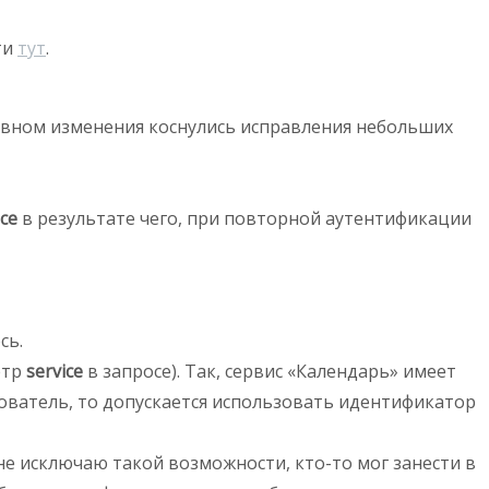
ти
тут
.
новном изменения коснулись исправления небольших
ice
в результате чего, при повторной аутентификации
сь.
етр
service
в запросе). Так, сервис «Календарь» имеет
ьзователь, то допускается использовать идентификатор
я не исключаю такой возможности, кто-то мог занести в