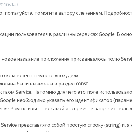
2010
Vlad
о, пожалуйста, помогите автору с лечением. Подробнос
кации пользователя в различны сервисах Google. В ос
) новое название приложения присваивалось полю
Serv
его компонент немного «похудел».
 логина были вынесены в раздел
const
.
ойством
Service
. Напомню для чего это поле использовало
 Google необходимо указать его идентификатор (парам
сли же Вам не известно какой из сервисов запросит пол
е
Service
представляло собой простую строку (
string
) и, 