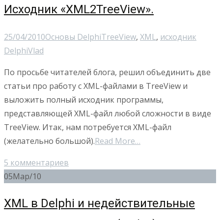
Исходник «XML2TreeView».
25/04/2010
Основы Delphi
TreeView
,
XML
,
исходник
Delphi
Vlad
По просьбе читателей блога, решил объединить две
статьи про работу с XML-файлами в TreeView и
выложить полный исходник программы,
представляющей XML-файл любой сложности в виде
TreeView. Итак, нам потребуется XML-файл
(желательно большой).
Read More…
5 комментариев
05
Мар/10
XML в Delphi и недействительные