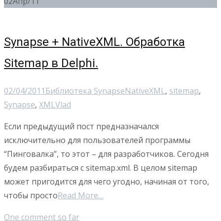
02
Апр/11
Synapse + NativeXML. Обработка
Sitemap в Delphi.
02/04/2011
Библиотека Synapse
NativeXML
,
sitemap
,
Synapse
,
XML
Vlad
Если предыдущий пост предназначался
исключительно для пользователей программы
“Пинговалка”, то этот – для разработчиков. Сегодня
будем разбираться с sitemap.xml. В целом sitemap
может пригодится для чего угодно, начиная от того,
чтобы просто
Read More…
One comment so far