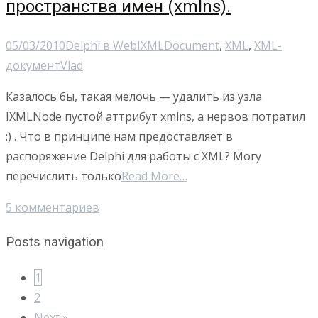
пространства имен (xmlns).
05/03/2010
Delphi в Web
IXMLDocument
,
XML
,
XML-
документ
Vlad
Казалось бы, такая мелочь — удалить из узла
IXMLNode пустой аттрибут xmlns, а нервов потратил
:) . Что в принципе нам предоставляет в
распоряжение Delphi для работы с XML? Могу
перечислить только
Read More…
5 комментариев
Posts navigation
1
2
Next »