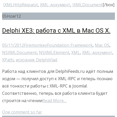
IXMLHttpRequest
,
XML-документ
,
IXMLDocument
[/box]
05
Ноя/12
Delphi XE3: работа с XML в Mac OS X.
05/11/2012
Firemonkey
Foundation Framework
,
Mac OS
,
NSXMLDocument
,
NSXMLElement
,
XML
,
XML-документ
,
XPath
,
исходник Delphi
Vlad
Работа над клиентов для DelphiFeeds.ru идёт полным
ходом — получил доступ к XML-RPC и теперь познаю
всё тонкости работы с XML-RPC в Joomla!.
Соответственно, теперь вся работа клиента будет
строится на чтении
Read More…
One comment so far