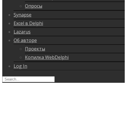
Опросы
Synapse
Excel в Delphi
Lazarus
Об авторе
Проекты
Копилка WebDelphi
Log In