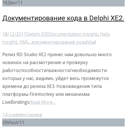
18
Дек/11
Документирование кода в Delphi XE2.
18/12/2011
Delphi IDE
Documentation Insight
,
Help
Insight
,
XML
,
документирование кода
Vlad
Релиз RD Studio XE2 принес нам довольно много
новинок на рассмотрение и проверку
работоспособности/важности/необходимости
которых у нас, видимо, уйдет весь промежуток
времени до релиза XE3. Нововведения типа
платформы Firemonkey или механизма
LiveBindings
Read More…
14 комментариев
09
Июл/11