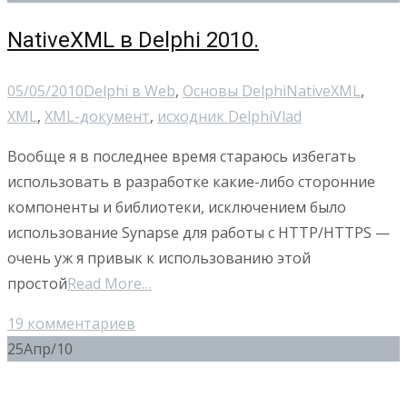
NativeXML в Delphi 2010.
05/05/2010
Delphi в Web
,
Основы Delphi
NativeXML
,
XML
,
XML-документ
,
исходник Delphi
Vlad
Вообще я в последнее время стараюсь избегать
использовать в разработке какие-либо сторонние
компоненты и библиотеки, исключением было
использование Synapse для работы с HTTP/HTTPS —
очень уж я привык к использованию этой
простой
Read More…
19 комментариев
25
Апр/10