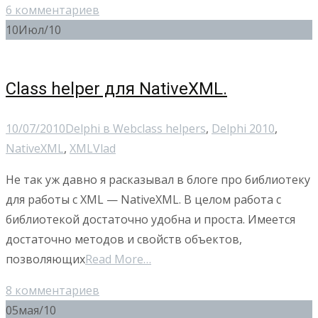
6 комментариев
10
Июл/10
Class helper для NativeXML.
10/07/2010
Delphi в Web
class helpers
,
Delphi 2010
,
NativeXML
,
XML
Vlad
Не так уж давно я расказывал в блоге про библиотеку
для работы с XML — NativeXML. В целом работа с
библиотекой достаточно удобна и проста. Имеется
достаточно методов и свойств объектов,
позволяющих
Read More…
8 комментариев
05
мая/10