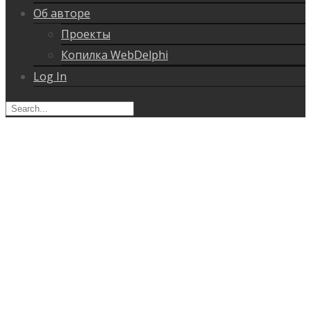
Об авторе
Проекты
Копилка WebDelphi
Log In