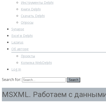
Инструменты Delphi
Книги Delphi
Скачать Delphi
Опросы
Synapse
Excel в Delphi
Lazarus
Об авторе
Проекты
Копилка WebDelphi
Log In
Search for:
MSXML. Работаем с данными из