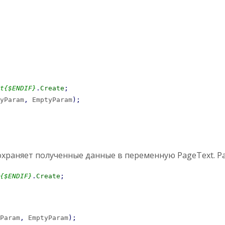
t{$ENDIF}
.
Create
;
yParam
,
 EmptyParam
)
;
охраняет полученные данные в переменную PageText. Ра
{$ENDIF}
.
Create
;
Param
,
 EmptyParam
)
;