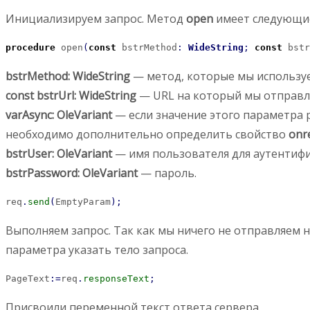
Инициализируем запрос. Метод
open
имеет следующи
procedure
 open
(
const
 bstrMethod
:
WideString
;
const
 bstr
bstrMethod: WideString
— метод, которые мы используе
const bstrUrl: WideString
— URL на который мы отправл
varAsync: OleVariant
— если значение этого параметра
необходимо дополнительно определить свойство
onr
bstrUser: OleVariant
— имя пользователя для аутентифи
bstrPassword: OleVariant
— пароль.
req
.
send
(
EmptyParam
)
;
Выполняем запрос. Так как мы ничего не отправляем 
параметра указать тело запроса.
PageText
:
=
req
.
responseText
;
Присвоили переменной текст ответа сервера.