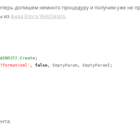
еперь допишем немного процедуру и получим уже не пр
ы из
фида блога WebDelphi
.
$ENDIF}
.
Create
;
?format=xml'
,
false
,
 EmptyParam
,
 EmptyParam
)
;
нта.