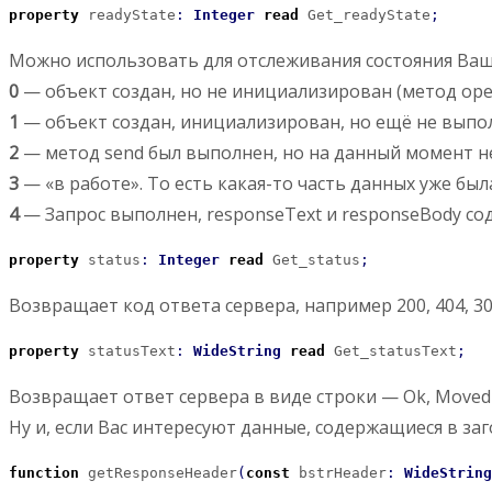
property
 readyState
:
Integer
read
 Get_readyState
;
Можно использовать для отслеживания состояния Ваш
0
— объект создан, но не инициализирован (метод ope
1
— объект создан, инициализирован, но ещё не выпо
2
— метод send был выполнен, но на данный момент н
3
— «в работе». То есть какая-то часть данных уже бы
4
— Запрос выполнен, responseText и responseBody со
property
 status
:
Integer
read
 Get_status
;
Возвращает код ответа сервера, например 200, 404, 302
property
 statusText
:
WideString
read
 Get_statusText
;
Возвращает ответ сервера в виде строки — Ok, Moved и
Ну и, если Вас интересуют данные, содержащиеся в з
function
 getResponseHeader
(
const
 bstrHeader
:
WideString