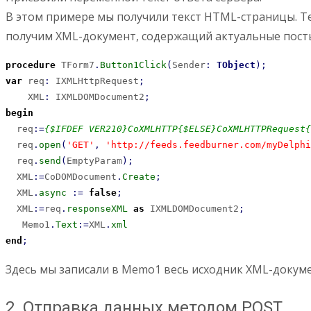
В этом примере мы получили текст HTML-страницы. Т
получим XML-документ, содержащий актуальные пост
procedure
 TForm7
.
Button1Click
(
Sender
:
TObject
)
;
var
 req
:
 IXMLHttpRequest
;
    XML
:
 IXMLDOMDocument2
;
begin
  req
:
=
{$IFDEF VER210}CoXMLHTTP{$ELSE}CoXMLHTTPRequest{
  req
.
open
(
'GET'
,
'http://feeds.feedburner.com/myDelphi
  req
.
send
(
EmptyParam
)
;
  XML
:
=
CoDOMDocument
.
Create
;
  XML
.
async
:
=
false
;
  XML
:
=
req
.
responseXML
as
 IXMLDOMDocument2
;
   Memo1
.
Text
:
=
XML
.
xml
end
;
Здесь мы записали в Memo1 весь исходник XML-докуме
2. Отправка данных методом POST