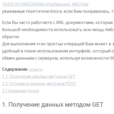
10/09/2010
MSDN
IXMLHttpRequest
,
XML
Vlad
уважаемые посетители блога, если Вам понравилась, т
Если Вы часто работаете с XML-документами, которые
большой необходимости использовать всю мощь биб
обратно.
Для выполнения этих простых операций Вам может в 
удобный в плане использования интерфейс, который о
обмен данными с сервером, используя возможности IX
Содержание
скрыть
1
1. Получение данных методом GET
2
2. Отправка данных методом POST
2.1
Книжная полка
1. Получение данных методом GET