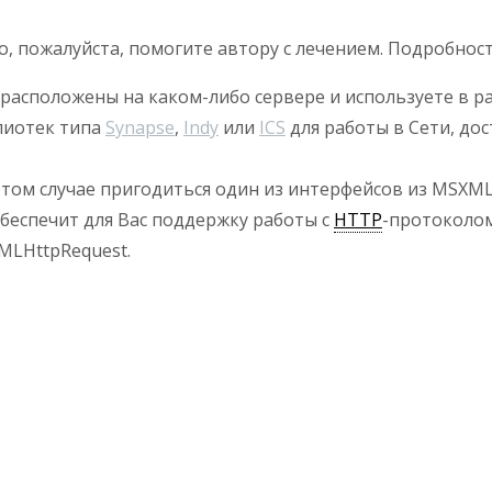
о, пожалуйста, помогите автору с лечением. Подробнос
 расположены на каком-либо сервере и используете в р
лиотек типа
Synapse
,
Indy
или
ICS
для работы в Сети, до
этом случае пригодиться один из интерфейсов из MSXM
беспечит для Вас поддержку работы с
HTTP
-протоколом
MLHttpRequest.