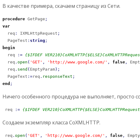
В качестве примера, скачаем страницу из Сети.
procedure
 GetPage
;
var
  req
:
 IXMLHttpRequest
;
  PageTest
:
string
;
begin
  req 
:
=
{$IFDEF VER210}CoXMLHTTP{$ELSE}CoXMLHTTPReques
  req
.
open
(
'GET'
,
'http://www.google.com/'
,
false
,
 Empt
  req
.
send
(
EmptyParam
)
;
  PageText
:
=
req
.
responseText
;
end
;
Ничего особенного процедура не выполняет, просто с
 req 
:
=
{$IFDEF VER210}CoXMLHTTP{$ELSE}CoXMLHTTPRequest
Создаем экземпляр класса CoXMLHTTP.
 req
.
open
(
'GET'
,
'http://www.google.com/'
,
false
,
 Empty