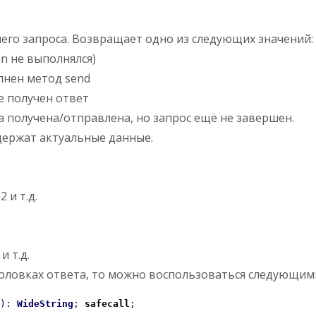
его запроса. Возвращает одно из следующих значений:
n не выполнялся)
лнен метод send
е получен ответ
ла получена/отправлена, но запрос ещё не завершен.
держат актуальные данные.
 и т.д.
 т.д.
аголовках ответа, то можно воспользоваться следующи
)
:
WideString
;
safecall
;