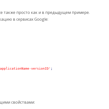
се также просто как и в предыдущем примере.
кацию в сервисах Google:
applicationName-versionID'
;
ющими свойствами: