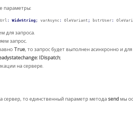
е параметры:
Url
:
WideString
;
 varAsync
:
 OleVariant
;
 bstrUser
:
 OleVari
м для запроса.
яем запрос.
 равно
True
, то запрос будет выполнен асинхронно и для
eadystatechange: IDispatch
;
кации на сервере.
на сервер, то единственный параметр метода
send
мы ос