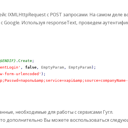
йс IXMLHttpRequest с POST запросами. На самом деле в
с Google. Используя responseText, проведем аутентифи
$ENDIF}
.
Create
;
entLogin'
,
false
,
 EmptyParam
,
 EmptyParam
)
;
w-form-urlencoded'
)
;
p;Passwd=пароль&amp;service=xapi&amp;source=companyName-
нные, необходимые для работы с сервисами Гугл.
, то дополнительно Вы можете воспользоваться следу