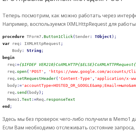
Теперь посмотрим, как можно работать через интерфе
Например, воспользуемся IXMLHttpRequest для работы 
procedure
 TForm7
.
Button1Click
(
Sender
:
TObject
)
;
var
 req
:
 IXMLHttpRequest
;
    Body
:
String
;
begin
  req
:
=
{$IFDEF VER210}CoXMLHTTP{$ELSE}CoXMLHTTPRequest{
  req
.
open
(
'POST'
,
'https://www.google.com/accounts/Cli
  req
.
setRequestHeader
(
'Content-Type'
,
'application/x-ww
  body
:
=
'accountType=HOSTED_OR_GOOGLE&amp;Email=мыло&am
  req
.
send
(
body
)
;
  Memo1
.
Text
:
=
Req
.
responseText
end
;
Здесь мы без проверок чего-либо получили в Memo1 да
Если Вам необходимо отслеживать состояние запроса