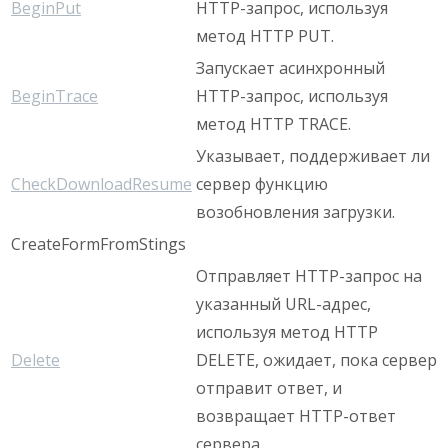
BeginPut
HTTP-запрос, используя
метод HTTP PUT.
Запускает асинхронный
BeginTrace
HTTP-запрос, используя
метод HTTP TRACE.
Указывает, поддерживает ли
CheckDownloadResume
сервер функцию
возобновления загрузки.
CreateFormFromStings
Отправляет HTTP-запрос на
указанный URL-адрес,
используя метод HTTP
Delete
DELETE, ожидает, пока сервер
отправит ответ, и
возвращает HTTP-ответ
сервера.