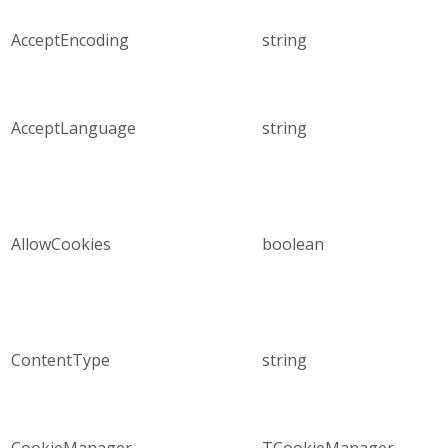
AcceptEncoding
string
AcceptLanguage
string
AllowCookies
boolean
ContentType
string
CookieManager
TCookieManager