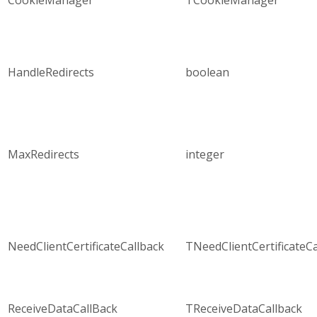
HandleRedirects
boolean
MaxRedirects
integer
NeedClientCertificateCallback
TNeedClientCertificateCa
ReceiveDataCallBack
TReceiveDataCallback