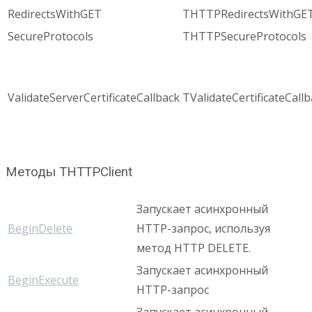
RedirectsWithGET
THTTPRedirectsWithGE
SecureProtocols
THTTPSecureProtocols
ValidateServerCertificateCallback
TValidateCertificateCall
Методы THTTPClient
Запускает асинхронный
BeginDelete
HTTP-запрос, используя
метод HTTP DELETE.
Запускает асинхронный
BeginExecute
HTTP-запрос