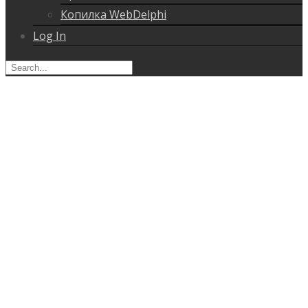
Копилка WebDelphi
Log In