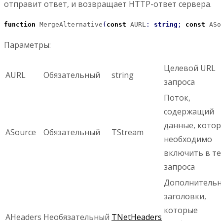
отправит ответ, и возвращает HTTP-ответ сервера.
function
 MergeAlternative
(
const
 AURL
:
string
;
const
 ASo
Параметры:
Целевой URL
AURL
Обязательный
string
запроса
Поток,
содержащий
данные, кото
ASource
Обязательный
TStream
необходимо
включить в т
запроса
Дополнитель
заголовки,
которые
AHeaders
Необязательный
TNetHeaders