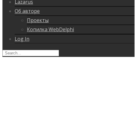
Lazarus
Об авторе
Проекты
Копилка WebDelphi
Log In