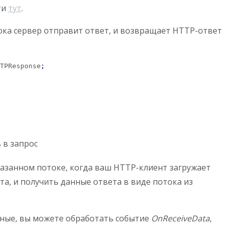
ти
тут
.
пока сервер отправит ответ, и возвращает HTTP-ответ
TPResponse
;
 в запрос
казанном потоке, когда ваш HTTP-клиент загружает
та, и получить данные ответа в виде потока из
анные, вы можете обработать событие
OnReceiveData
,