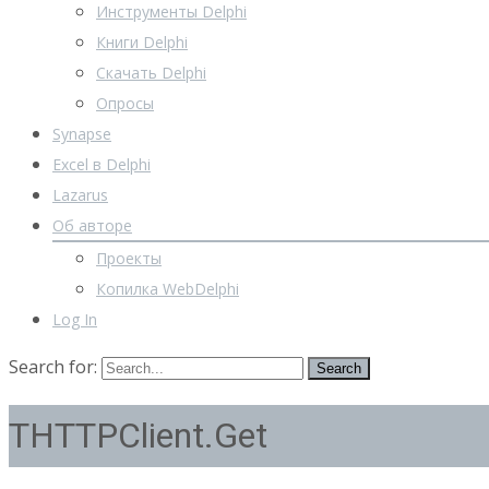
Инструменты Delphi
Книги Delphi
Скачать Delphi
Опросы
Synapse
Excel в Delphi
Lazarus
Об авторе
Проекты
Копилка WebDelphi
Log In
Search for:
THTTPClient.Get