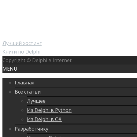
Лучший хостинг
Книги по Delphi
Copyright © Delphi в Internet
MENU
Главная
Все статьи
Лучшее
Из Delphi в Python
Из Delphi в C#
Разработчику