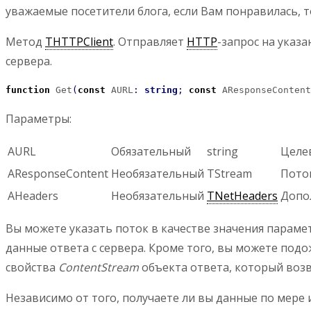
уважаемые посетители блога, если Вам понравилась, т
Метод
THTTPClient
. Отправляет
HTTP
-запрос на указ
сервера.
function
 Get
(
const
 AURL
:
string
;
const
 AResponseContent
Параметры:
AURL
Обязательный
string
Целе
AResponseContent
Необязательный
TStream
Пото
AHeaders
Необязательный
TNetHeaders
Допо
Вы можете указать поток в качестве значения парам
данные ответа с сервера. Кроме того, вы можете подо
свойства
ContentStream
объекта ответа, который воз
Независимо от того, получаете ли вы данные по мере 