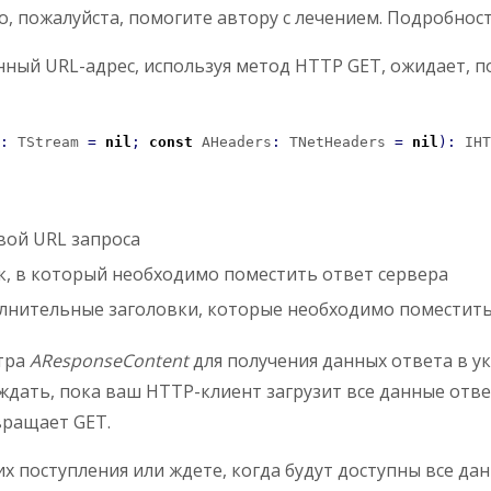
о, пожалуйста, помогите автору с лечением. Подробнос
анный URL-адрес, используя метод HTTP GET, ожидает, 
:
 TStream 
=
nil
;
const
 AHeaders
:
 TNetHeaders 
=
nil
)
:
 IHT
вой URL запроса
к, в который необходимо поместить ответ сервера
лнительные заголовки, которые необходимо поместить
етра
AResponseContent
для получения данных ответа в у
ждать, пока ваш HTTP-клиент загрузит все данные отве
вращает GET.
их поступления или ждете, когда будут доступны все д