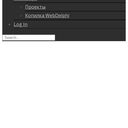
Проекты
Копилка WebDelphi
Log In