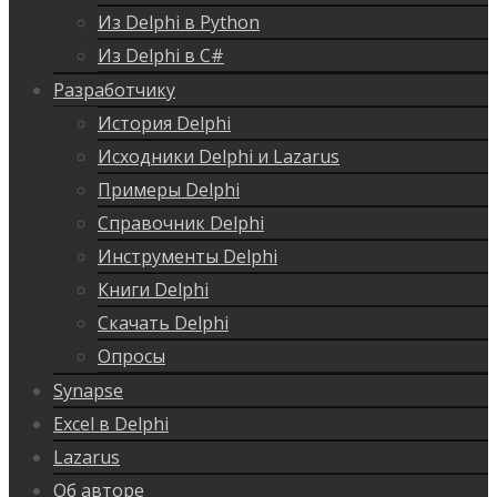
Из Delphi в Python
Из Delphi в C#
Разработчику
История Delphi
Исходники Delphi и Lazarus
Примеры Delphi
Справочник Delphi
Инструменты Delphi
Книги Delphi
Скачать Delphi
Опросы
Synapse
Excel в Delphi
Lazarus
Об авторе