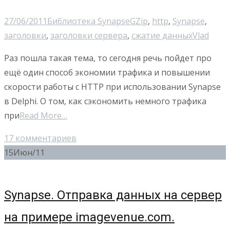
27/06/2011
Библиотека Synapse
GZip
,
http
,
Synapse
,
заголовки
,
заголовки сервера
,
сжатие данных
Vlad
Раз пошла такая тема, то сегодня речь пойдет про
ещё один способ экономии трафика и повышении
скорости работы с HTTP при использовании Synapse
в Delphi. О том, как сэкономить немного трафика
при
Read More…
17 комментариев
15
Июн/11
Synapse. Отправка данных на сервер
на примере imagevenue.com.