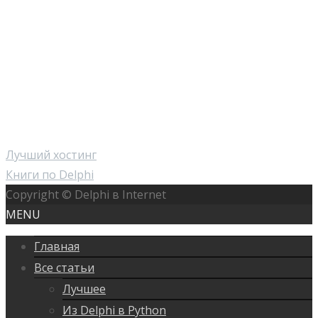
Лучший хостинг
Книги по Delphi
Copyright © Delphi в Internet
MENU
Главная
Все статьи
Лучшее
Из Delphi в Python