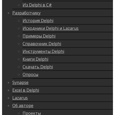
Из Delphi в C#
Разработчику
История Delphi
Исходники Delphi и Lazarus
Примеры Delphi
Справочник Delphi
Инструменты Delphi
Книги Delphi
Скачать Delphi
Опросы
Synapse
Excel в Delphi
Lazarus
Об авторе
Проекты