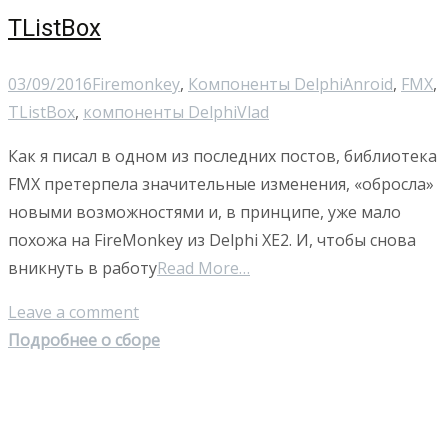
TListBox
03/09/2016
Firemonkey
,
Компоненты Delphi
Anroid
,
FMX
,
TListBox
,
компоненты Delphi
Vlad
Как я писал в одном из последних постов, библиотека
FMX претерпела значительные изменения, «обросла»
новыми возможностями и, в принципе, уже мало
похожа на FireMonkey из Delphi XE2. И, чтобы снова
вникнуть в работу
Read More…
Leave a comment
Подробнее о сборе