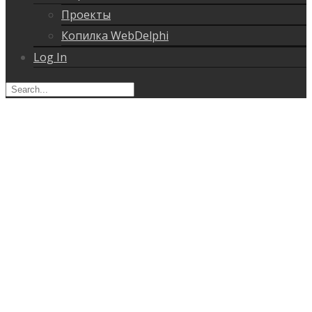
Проекты
Копилка WebDelphi
Log In