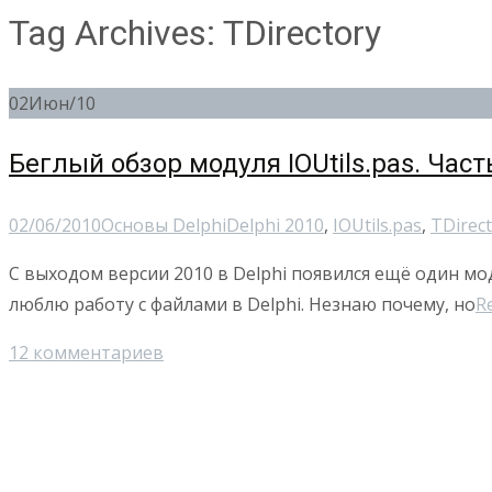
Tag Archives: TDirectory
02
Июн/10
Беглый обзор модуля IOUtils.pas. Част
02/06/2010
Основы Delphi
Delphi 2010
,
IOUtils.pas
,
TDirec
С выходом версии 2010 в Delphi появился ещё один мо
люблю работу с файлами в Delphi. Незнаю почему, но
R
12 комментариев