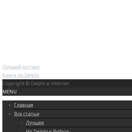
Лучший хостинг
Книги по Delphi
Copyright © Delphi в Internet
MENU
Главная
Все статьи
Лучшее
Из Delphi в Python