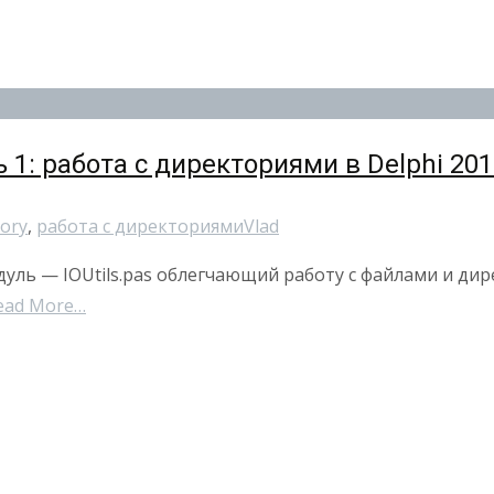
ь 1: работа с директориями в Delphi 201
tory
,
работа с директориями
Vlad
дуль — IOUtils.pas облегчающий работу с файлами и ди
ead More…