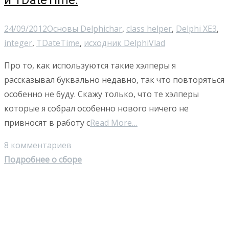
и TDateTime.
24/09/2012
Основы Delphi
char
,
class helper
,
Delphi XE3
,
integer
,
TDateTime
,
исходник Delphi
Vlad
Про то, как используются такие хэлперы я
рассказывал буквально недавно, так что повторяться
особенно не буду. Скажу только, что те хэлперы
которые я собрал особенно нового ничего не
привносят в работу с
Read More…
8 комментариев
Подробнее о сборе