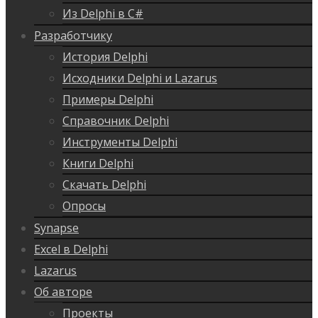
Из Delphi в C#
Разработчику
История Delphi
Исходники Delphi и Lazarus
Примеры Delphi
Справочник Delphi
Инструменты Delphi
Книги Delphi
Скачать Delphi
Опросы
Synapse
Excel в Delphi
Lazarus
Об авторе
Проекты