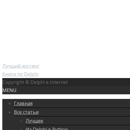
Лучший хостинг
Книги по Delphi
Copyright © Delphi в Internet
MENU
Главная
Все статьи
Лучшее
Из Delphi в Python