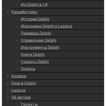
Из Delphi в C#
Разработчику
История Delphi
Исходники Delphi и Lazarus
Примеры Delphi
Справочник Delphi
Инструменты Delphi
Книги Delphi
Скачать Delphi
Опросы
Synapse
Excel в Delphi
Lazarus
Об авторе
Проекты