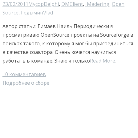
23/02/2011
Мусор
Delphi
,
DMClient
,
IMadering
,
Open
Source
,
Гедымин
Vlad
Автор статьи: Гимаев Наиль Периодически я
просматриваю OpenSource проекты на Sourceforge в
поисках такого, к которому я мог бы присоединиться
в качестве соавтора. Очень хочется научиться
работать в команде. Знаю я только
Read More…
10 комментариев
Подробнее о сборе