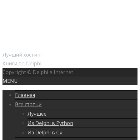
Лучший хостинг
Книги по Delphi
Copyright © Delphi в Internet
MENU
Главная
Все статьи
Лучшее
Из Delphi в Python
Из Delphi в C#