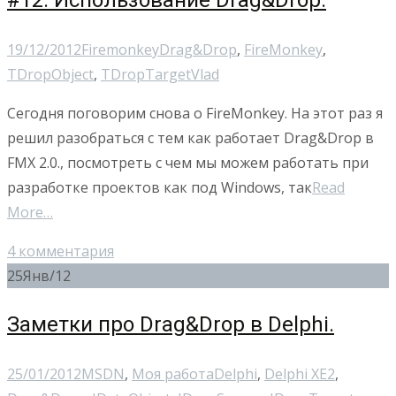
#12. Использование Drag&Drop.
19/12/2012
Firemonkey
Drag&Drop
,
FireMonkey
,
TDropObject
,
TDropTarget
Vlad
Сегодня поговорим снова о FireMonkey. На этот раз я
решил разобраться с тем как работает Drag&Drop в
FMX 2.0., посмотреть с чем мы можем работать при
разработке проектов как под Windows, так
Read
More…
4 комментария
25
Янв/12
Заметки про Drag&Drop в Delphi.
25/01/2012
MSDN
,
Моя работа
Delphi
,
Delphi XE2
,