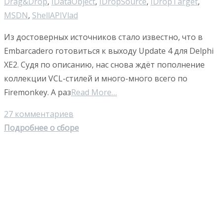
Drag&Drop
,
IDataObject
,
IDropSource
,
IDropTarget
,
MSDN
,
ShellAPI
Vlad
Из достоверных источников стало известно, что в
Embarcadero готовиться к выходу Update 4 для Delphi
XE2. Судя по описанию, нас снова ждёт пополнение
коллекции VCL-стилей и много-много всего по
Firemonkey. А раз
Read More…
27 комментариев
Подробнее о сборе