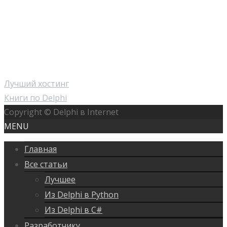
Лучший хостинг
Книги по Delphi
Copyright © Delphi в Internet
MENU
Главная
Все статьи
Лучшее
Из Delphi в Python
Из Delphi в C#
Разработчику