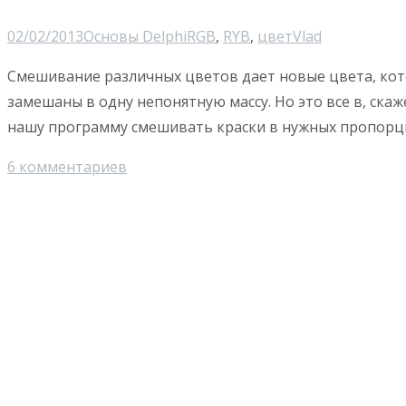
02/02/2013
Основы Delphi
RGB
,
RYB
,
цвет
Vlad
Смешивание различных цветов дает новые цвета, кото
замешаны в одну непонятную массу. Но это все в, ска
нашу программу смешивать краски в нужных пропорция
6 комментариев