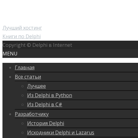
Лучший хостинг
Книги по Delphi
Copyright © Delphi в Internet
MENU
Главная
Все статьи
Лучшее
Из Delphi в Python
Из Delphi в C#
Разработчику
История Delphi
Исходники Delphi и Lazarus