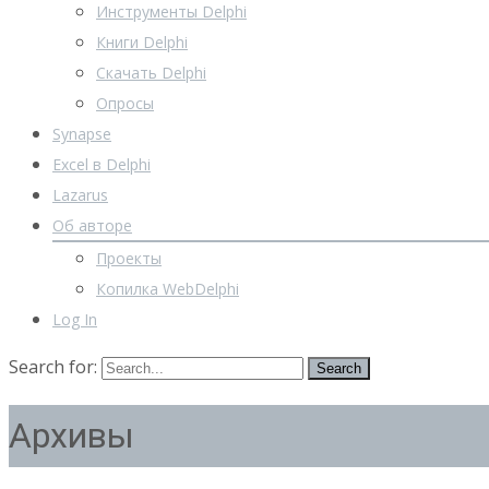
Инструменты Delphi
Книги Delphi
Скачать Delphi
Опросы
Synapse
Excel в Delphi
Lazarus
Об авторе
Проекты
Копилка WebDelphi
Log In
Search for:
Архивы