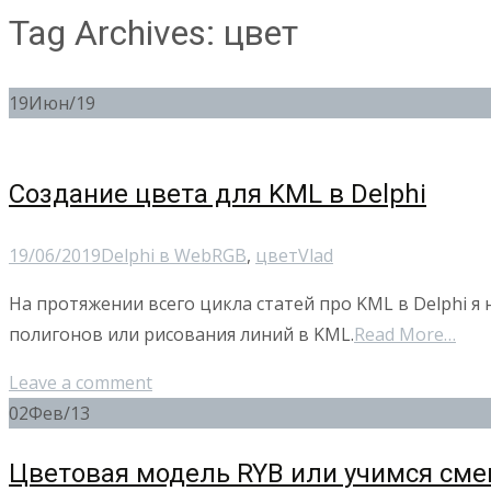
Tag Archives: цвет
19
Июн/19
Создание цвета для KML в Delphi
19/06/2019
Delphi в Web
RGB
,
цвет
Vlad
На протяжении всего цикла статей про KML в Delphi я 
полигонов или рисования линий в KML.
Read More…
Leave a comment
02
Фев/13
Цветовая модель RYB или учимся смеш