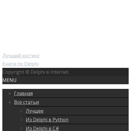
Лучший хостинг
Книги по Delphi
Copyright © Delphi в Internet
MENU
Главная
Все статьи
Лучшее
Из Delphi в Python
Из Delphi в C#