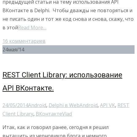
предыдущей статьи на тему использования API
ВКонтакте в Delphi. Чтобы дважды не повторяться и
не писать один и тот же код снова и снова, скажу, что
в этой
Read More…
16 комментариев
24
мая/14
REST Client Library: использование
API ВКонтакте.
24/05/2014
Android
,
Delphi в Web
Android
,
API VK
,
REST
Client Library
,
ВКонтакте
Vlad
Итак, как и говорил ранее, сегодня я решил
вытащить из черновиков блога и немного