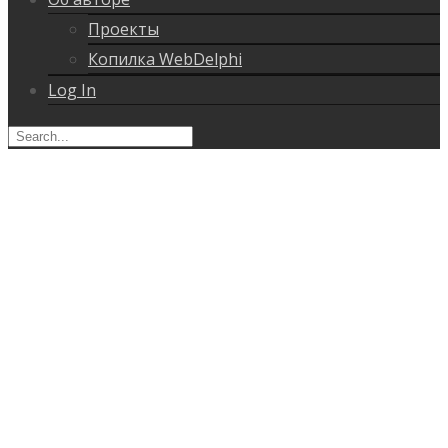
Проекты
Копилка WebDelphi
Log In