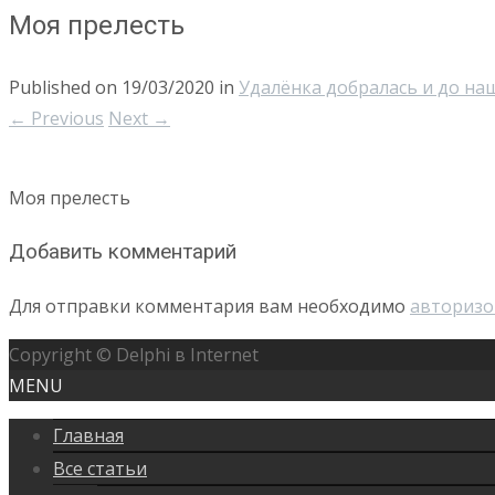
Моя прелесть
Published on
19/03/2020
in
Удалёнка добралась и до на
←
Previous
Next
→
Моя прелесть
Добавить комментарий
Для отправки комментария вам необходимо
авторизо
Copyright © Delphi в Internet
MENU
Главная
Все статьи