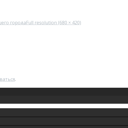
шего города
Full resolution (680 × 420)
ваться
.