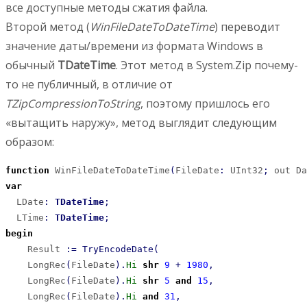
все доступные методы сжатия файла.
Второй метод (
WinFileDateToDateTime
) переводит
значение даты/времени из формата Windows в
обычный
TDateTime
. Этот метод в System.Zip почему-
то не публичный, в отличие от
TZipCompressionToString
, поэтому пришлось его
«вытащить наружу», метод выглядит следующим
образом:
function
 WinFileDateToDateTime
(
FileDate
:
 UInt32
;
 out Da
var
  LDate
:
TDateTime
;
  LTime
:
TDateTime
;
begin
    Result 
:
=
TryEncodeDate
(
    LongRec
(
FileDate
)
.
Hi
shr
9
+
1980
,
    LongRec
(
FileDate
)
.
Hi
shr
5
and
15
,
    LongRec
(
FileDate
)
.
Hi
and
31
,