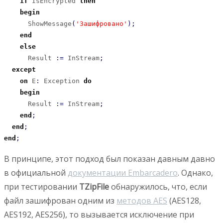
if
 IsEncrypted 
then
begin
      ShowMessage
(
'Зашифровано'
)
;
end
else
      Result 
:
=
 InStream
;
except
on
 E
:
 Exception 
do
begin
      Result 
:
=
 InStream
;
end
;
end
;
end
;
В принципе, этот подход был показан давным давно
в официальной
документации Embarcadero
. Однако,
при тестировании
TZipFile
обнаружилось, что, если
файл зашифрован одним из
методов AES
(AES128,
AES192, AES256), то вызывается исключение при