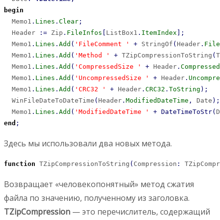
begin
  Memo1
.
Lines
.
Clear
;
  Header 
:
=
 Zip
.
FileInfos
[
ListBox1
.
ItemIndex
]
;
  Memo1
.
Lines
.
Add
(
'FileComment '
+
 StringOf
(
Header
.
File
  Memo1
.
Lines
.
Add
(
'Method '
+
 TZipCompressionToString
(
T
  Memo1
.
Lines
.
Add
(
'CompressedSize '
+
 Header
.
Compressed
  Memo1
.
Lines
.
Add
(
'UncompressedSize '
+
 Header
.
Uncompre
  Memo1
.
Lines
.
Add
(
'CRC32 '
+
 Header
.
CRC32
.
ToString
)
;
  WinFileDateToDateTime
(
Header
.
ModifiedDateTime
,
 Date
)
;
  Memo1
.
Lines
.
Add
(
'ModifiedDateTime '
+
DateTimeToStr
(
D
end
;
Здесь мы использовали два новых метода.
function
 TZipCompressionToString
(
Compression
:
 TZipCompr
Возвращает «человекопонятный» метод сжатия
файла по значению, полученному из заголовка.
TZipCompression
— это перечислитель, содержащий