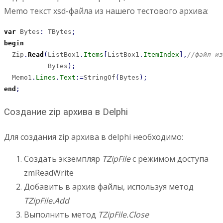
Memo текст xsd-файла из нашего тестового архива:
var
 Bytes
:
 TBytes
;
begin
  Zip
.
Read
(
ListBox1
.
Items
[
ListBox1
.
ItemIndex
]
,
//файл из
           Bytes
)
;
  Memo1
.
Lines
.
Text
:
=
StringOf
(
Bytes
)
;
end
;
Создание zip архива в Delphi
Для создания zip архива в delphi необходимо:
Создать экземпляр
TZipFile
с режимом доступа
zmReadWrite
Добавить в архив файлы, используя метод
TZipFile.Add
Выполнить метод
TZipFile.Close