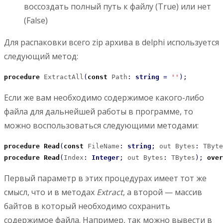
воссоздать полный путь к файлу (True) или нет
(False)
Для распаковки всего zip архива в delphi используется
следующий метод:
procedure
 ExtractAll
(
const
 Path
:
string
=
''
)
;
Если же вам необходимо содержимое какого-либо
файла для дальнейшей работы в программе, то
можно воспользоваться следующими методами:
procedure
Read
(
const
 FileName
:
string
;
 out Bytes
:
 TByte
procedure
Read
(
Index
:
Integer
;
 out Bytes
:
 TBytes
)
;
over
Первый параметр в этих процедурах имеет тот же
смысл, что и в методах
Extract
, а второй — массив
байтов в который необходимо сохранить
содержимое файла. Например, так можно вывести в