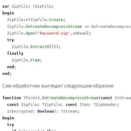
var
 ZipFile
:
 TZipFile
;
begin
  ZipFile
:
=
TZipFile
.
Create
;
  ZipFile
.
OnCreateDecompressStream
:
=
 OnCreateDecompres
  ZipFile
.
Open
(
'Password.zip'
,
zmRead
)
;
try
    ZipFile
.
ExtractAll
(
)
;
finally
    ZipFile
.
Free
;
end
;
end
;
Сам обработчик выглядит следующим образом:
function
 TForm13
.
OnCreateDecompressStream
(
const
 InStrea
const
 ZipFile
:
 TZipFile
;
const
 Item
:
 TZipHeader
;
  IsEncrypted
:
Boolean
)
:
 TStream
;
begin
try