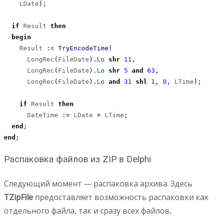
    LDate
)
;
if
 Result 
then
begin
    Result 
:
=
TryEncodeTime
(
      LongRec
(
FileDate
)
.
Lo
shr
11
,
      LongRec
(
FileDate
)
.
Lo
shr
5
and
63
,
      LongRec
(
FileDate
)
.
Lo
and
31
shl
1
,
0
,
 LTime
)
;
if
 Result 
then
      DateTime 
:
=
 LDate 
+
 LTime
;
end
;
end
;
Распаковка файлов из ZIP в Delphi
Следующий момент — распаковка архива. Здесь
TZipFile
предоставляет возможность распаковки как
отдельного файла, так и сразу всех файлов,