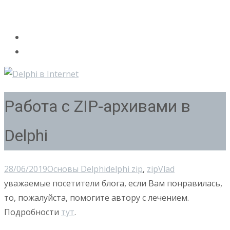
Работа с ZIP-архивами в
Delphi
28/06/2019
Основы Delphi
delphi zip
,
zip
Vlad
уважаемые посетители блога, если Вам понравилась,
то, пожалуйста, помогите автору с лечением.
Подробности
тут
.