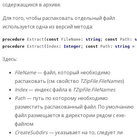
содержащихся в архиве.
Для того, чтобы распаковать отдельный файл
используется одна из версий метода:
procedure
 Extract
(
const
 FileName
:
string
;
const
 Path
:
s
procedure
 Extract
(
Index
:
Integer
;
const
 Path
:
string
=
Здесь:
FileName
— файл, который необходимо
распаковать (см. свойство
TZipFile.FileNames
)
Index
— индекс файла в
TZipFile.FileNames
Path
— путь по которому необходимо
разместить распакованный файл. По умолчанию
файл размещается в директории рядом с exe-
файлом
CreateSubdirs
— указывает на то, следует ли