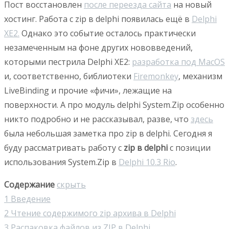
Пост восстановлен
после переезда сайта
на новый
хостинг. Работа с zip в delphi появилась ещё в
Delphi
XE2.
Однако это событие осталось практически
незамеченным на фоне других нововведений,
которыми пестрила Delphi XE2:
разработка под MacOS
и, соответственно, библиотеки
Firemonkey
, механизм
LiveBinding и прочие «фичи», лежащие на
поверхности. А про модуль delphi System.Zip особенно
никто подробно и не рассказывал, разве, что
здесь
была небольшая заметка про zip в delphi. Сегодня я
буду рассматривать работу с
zip в delphi
с позиции
использования System.Zip в
Delphi 10.3 Rio
.
Содержание
скрыть
1
Введение
2
Чтение содержимого zip архива в Delphi
3
Распаковка файлов из ZIP в Delphi