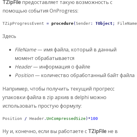
TZipFile
предоставляет такую возможность с
помощью события OnProgress:
TZipProgressEvent 
=
procedure
(
Sender
:
TObject
;
 FileName
Здесь
FileName
— имя файла, который в данный
момент обрабатывается
Header
— информация о файле
Position
— количество обработанный байт файла
Например, чтобы получить текущий прогресс
упаковки файла в zip архив в delphi можно
использовать простую формулу:
Position 
/
 Header
.
UnCompressedSize
)
*
100
Ну и, конечно, если вы работаете с
TZipFile
не в