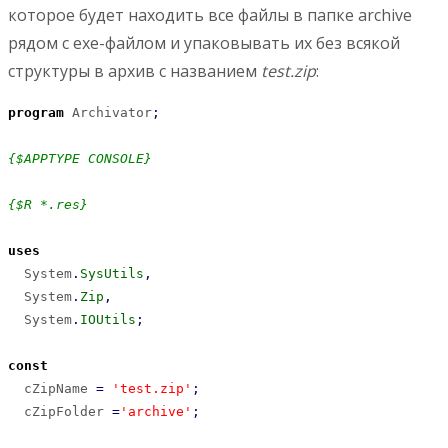
которое будет находить все файлы в папке archive
рядом с exe-файлом и упаковывать их без всякой
структуры в архив с названием
test.zip
:
program
 Archivator
;
{$APPTYPE CONSOLE}
{$R *.res}
uses
  System
.
SysUtils
,
  System
.
Zip
,
  System
.
IOUtils
;
const
  cZipName 
=
'test.zip'
;
  cZipFolder 
=
'archive'
;