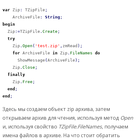
var
 Zip
:
 TZipFile
;
    ArchiveFile
:
String
;
begin
  Zip
:
=
TZipFile
.
Create
;
try
    Zip
.
Open
(
'test.zip'
,
zmRead
)
;
for
 ArchiveFile 
in
 Zip
.
FileNames
do
      ShowMessage
(
ArchiveFile
)
;
    Zip
.
Close
;
finally
    Zip
.
Free
;
end
;
end
;
Здесь мы создаем объект zip архива, затем
открываем архив для чтения, используя метод
Open
и, используя свойство
TZipFile.FileNames
, получаем
имена файлов в архиве. На что стоит обратить