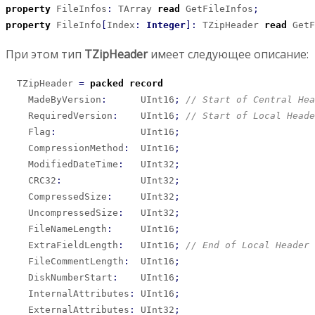
property
 FileInfos
:
 TArray 
read
 GetFileInfos
;
property
 FileInfo
[
Index
:
Integer
]
:
 TZipHeader 
read
 GetF
При этом тип
TZipHeader
имеет следующее описание:
  TZipHeader 
=
packed
record
    MadeByVersion
:
      UInt16
;
// Start of Central Hea
    RequiredVersion
:
    UInt16
;
// Start of Local Heade
    Flag
:
               UInt16
;
    CompressionMethod
:
  UInt16
;
    ModifiedDateTime
:
   UInt32
;
    CRC32
:
              UInt32
;
    CompressedSize
:
     UInt32
;
    UncompressedSize
:
   UInt32
;
    FileNameLength
:
     UInt16
;
    ExtraFieldLength
:
   UInt16
;
// End of Local Header
    FileCommentLength
:
  UInt16
;
    DiskNumberStart
:
    UInt16
;
    InternalAttributes
:
 UInt16
;
    ExternalAttributes
:
 UInt32
;