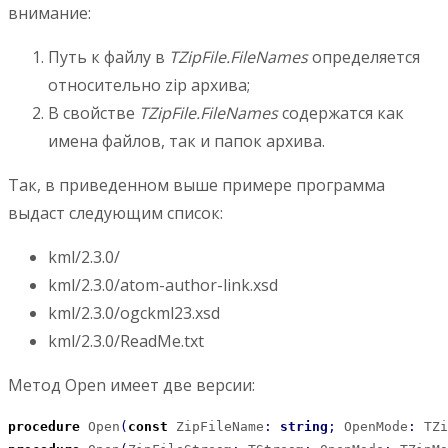
внимание:
Путь к файлу в
TZipFile.FileNames
определяется
относительно zip архива;
В свойстве
TZipFile.FileNames
содержатся как
имена файлов, так и папок архива.
Так, в приведенном выше примере программа
выдаст следующим список:
kml/2.3.0/
kml/2.3.0/atom-author-link.xsd
kml/2.3.0/ogckml23.xsd
kml/2.3.0/ReadMe.txt
Метод Open имеет две версии:
procedure
 Open
(
const
 ZipFileName
:
string
;
 OpenMode
:
 TZi