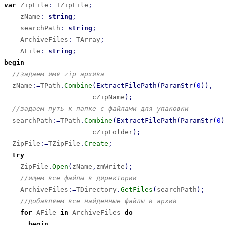
var
 ZipFile
:
 TZipFile
;
    zName
:
string
;
    searchPath
:
string
;
    ArchiveFiles
:
 TArray
;
    AFile
:
string
;
begin
//задаем имя zip архива
  zName
:
=
TPath
.
Combine
(
ExtractFilePath
(
ParamStr
(
0
)
)
,
                      cZipName
)
;
//задаем путь к папке с файлами для упаковки
  searchPath
:
=
TPath
.
Combine
(
ExtractFilePath
(
ParamStr
(
0
)
                      cZipFolder
)
;
  ZipFile
:
=
TZipFile
.
Create
;
try
    ZipFile
.
Open
(
zName
,
zmWrite
)
;
//ищем все файлы в директории
    ArchiveFiles
:
=
TDirectory
.
GetFiles
(
searchPath
)
;
//добавляем все найденные файлы в архив
for
 AFile 
in
 ArchiveFiles 
do
begin