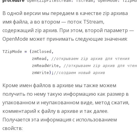
procedure
 Open
(
ZipFileStream
:
 TStream
;
 OpenMode
:
 TZipMo
В одной версии мы передаем в качестве zip архива
имя файла, а во втором — поток TStream,
содержащий zip архив. При этом, второй параметр —
OpenMode может принимать следующие значения:
TZipMode 
=
(
zmClosed
,
            zmRead
,
//открываем zip архив для чтения 
            zmReadWrite
,
//открываем zip архив для чтен
            zmWrite
)
;
//создаем новый архив
Кроме имен файлов в архиве мы также можем
получить по нему такую информацию как размер в
упакованном и неупакованном виде, метод сжатия,
комментарий к файлу в архиве и так далее.
Получается эта информация с использованием
свойств: