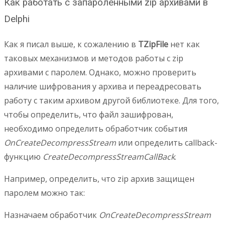
Как работать с запароленными zip архивами в
Delphi
Как я писал выше, к сожалению в
TZipFile
нет как
таковых механизмов и методов работы с zip
архивами с паролем. Однако, можно проверить
наличие шифрования у архива и переадресовать
работу с таким архивом другой библиотеке. Для того,
чтобы определить, что файл зашифрован,
необходимо определить обработчик события
OnCreateDecompressStream
или определить callback-
функцию
CreateDecompressStreamCallBack
.
Например, определить, что zip архив защищен
паролем можно так:
Назначаем обработчик
OnCreateDecompressStream