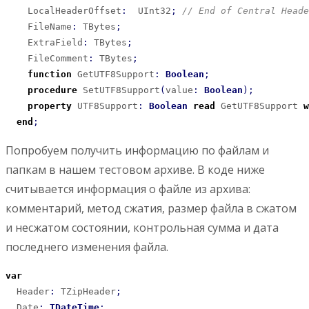
    LocalHeaderOffset
:
  UInt32
;
// End of Central Heade
    FileName
:
 TBytes
;
    ExtraField
:
 TBytes
;
    FileComment
:
 TBytes
;
function
 GetUTF8Support
:
Boolean
;
procedure
 SetUTF8Support
(
value
:
Boolean
)
;
property
 UTF8Support
:
Boolean
read
 GetUTF8Support 
w
end
;
Попробуем получить информацию по файлам и
папкам в нашем тестовом архиве. В коде ниже
считывается информация о файле из архива:
комментарий, метод сжатия, размер файла в сжатом
и несжатом состоянии, контрольная сумма и дата
последнего изменения файла.
var
  Header
:
 TZipHeader
;
  Date
:
TDateTime
;