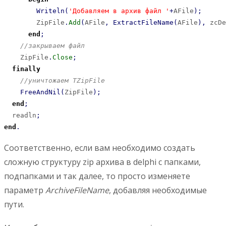
Writeln
(
'Добавляем в архив файл '
+
AFile
)
;
        ZipFile
.
Add
(
AFile
,
ExtractFileName
(
AFile
)
,
 zcDe
end
;
//закрываем файл
    ZipFile
.
Close
;
finally
//уничтожаем TZipFile
FreeAndNil
(
ZipFile
)
;
end
;
  readln
;
end
.
Соответственно, если вам необходимо создать
сложную структуру zip архива в delphi с папками,
подпапками и так далее, то просто изменяете
параметр
ArchiveFileName
, добавляя необходимые
пути.