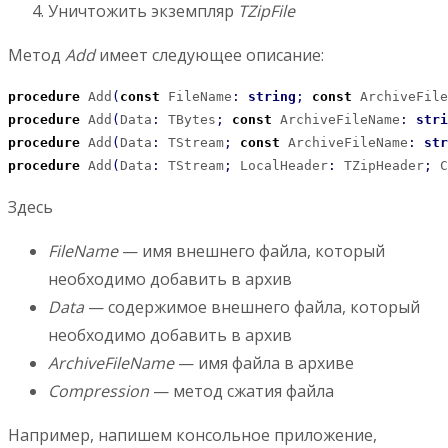
Уничтожить экземпляр
TZipFile
Метод
Add
имеет следующее описание:
procedure
 Add
(
const
 FileName
:
string
;
const
 ArchiveFile
procedure
 Add
(
Data
:
 TBytes
;
const
 ArchiveFileName
:
stri
procedure
 Add
(
Data
:
 TStream
;
const
 ArchiveFileName
:
str
procedure
 Add
(
Data
:
 TStream
;
 LocalHeader
:
 TZipHeader
;
 C
Здесь
FileName
— имя внешнего файла, который
необходимо добавить в архив
Data
— содержимое внешнего файла, который
необходимо добавить в архив
ArchiveFileName
— имя файла в архиве
Compression
— метод сжатия файла
Например, напишем консольное приложение,