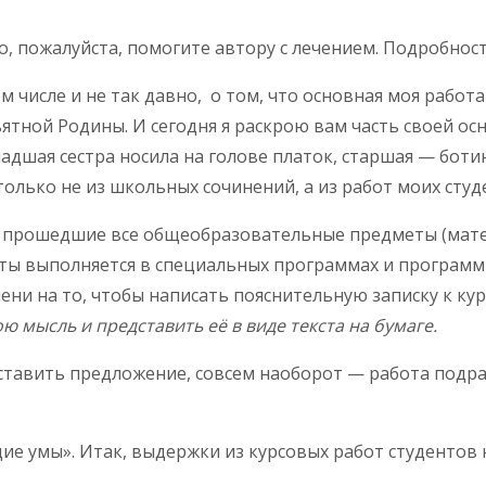
о, пожалуйста, помогите автору с лечением. Подробнос
том числе и не так давно, о том, что основная моя раб
ятной Родины. И сегодня я раскрою вам часть своей ос
шая сестра носила на голове платок, старшая — ботинки
только не из школьных сочинений, а из работ моих студ
, прошедшие все общеобразовательные предметы (матем
аботы выполняется в специальных программах и програ
мени на то, чтобы написать пояснительную записку к ку
 мысль и представить её в виде текста на бумаге.
оставить предложение, совсем наоборот — работа подра
ие умы». Итак, выдержки из курсовых работ студентов 