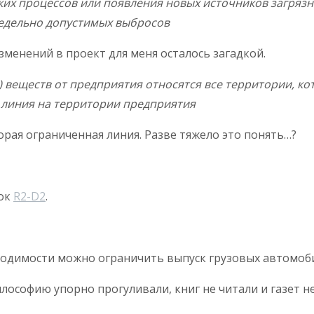
ких процессов или появления новых источников загря
дельно допустимых выбросов
менений в проект для меня осталось загадкой.
) веществ от предприятия относятся все территории, к
я линия на территории предприятия
орая ограниченная линия. Разве тяжело это понять…?
мок
R2-D2
.
обходимости можно ограничить выпуск грузовых автомоб
илософию упорно прогуливали, книг не читали и газет 