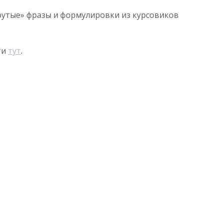
крутые» фразы и формулировки из курсовиков
ти
тут
.