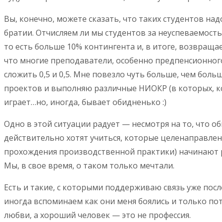
Вы, конечно, можете сказать, что таких студентов на
братии. Отчисляем ли мы студентов за неуспеваемость
то есть больше 10% контингента и, в итоге, возвраща
что многие преподаватели, особенно предпенсионного
сложить 0,5 и 0,5. Мне повезло чуть больше, чем бо
проектов и выполняю различные НИОКР (в которых, кс
играет…но, иногда, бывает обидненько :)
Одно в этой ситуации радует — несмотря на то, что о
действительно хотят учиться, которые целенаправленн
прохождения производственной практики) начинают ра
Мы, в свое время, о таком только мечтали.
Есть и такие, с которыми поддерживаю связь уже пос
иногда вспоминаем как они меня боялись и только пот
любви, а хороший человек — это не профессия.