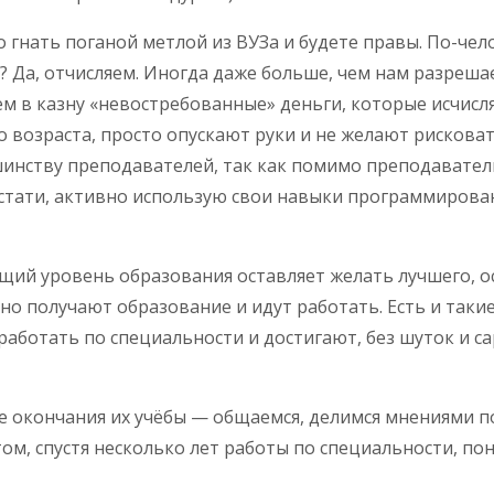
до гнать поганой метлой из ВУЗа и будете правы. По-ч
? Да, отчисляем. Иногда даже больше, чем нам разреша
ем в казну «невостребованные» деньги, которые исчисл
 возраста, просто опускают руки и не желают рисковат
льшинству преподавателей, так как помимо преподавате
тати, активно использую свои навыки программирован
бщий уровень образования оставляет желать лучшего, ос
о получают образование и идут работать. Есть и такие,
ботать по специальности и достигают, без шуток и са
ле окончания их учёбы — общаемся, делимся мнениями 
ом, спустя несколько лет работы по специальности, по