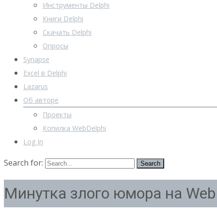
Инструменты Delphi
Книги Delphi
Скачать Delphi
Опросы
Synapse
Excel в Delphi
Lazarus
Об авторе
Проекты
Копилка WebDelphi
Log In
Search for:
Минутка злого юмора на Web