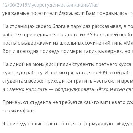
12/06/2019
Мусор
студенческая жизнь
Vlad
уважаемые посетители блога, если Вам понравилась, т
На страницах своего блога я пару раз рассказывал, в 
работе я преподаватель одного из ВУЗов нашей необъ
посты с выдержками из школьных сочинений типа «Млад
Вот и я сегодня приведу примеры таких выдержек, но 
На одной из моих дисциплин студенты третьего курса
курсовую работу. И, несмотря на то, что 80% этой р
студентам всё же приходится тратить часть сил и вре
а именно написать — сформулировать чётко и ясно свою
Причём, от студента не требуется как-то витиевато с
громких фраз.
Я приведу только часть того, что формулируют «будущ