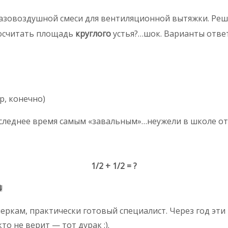
 газовоздушной смеси для вентиляционной вытяжки. Ре
посчитать площадь
круглого
устья?…шок. Варианты ответ
р, конечно)
следнее время самым «завальным»…неужели в школе отм
1/2 + 1/2 = ?
4
!
меркам, практически готовый специалист. Через год эт
то не верит — тот дурак :).