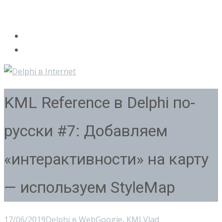
KML Reference в Delphi по-
русски #7: Добавляем
«интерактивности» на карту
— используем StyleMap
17/06/2019
Delphi в Web
Google
,
KML
Vlad