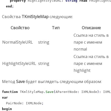
property
 HighlightStyleURL
:
string
read
 FHighlightS
end
;
Свойства
TKmlStyleMap
следующие:
Свойство
Тип
Описание
Ссылка на стиль в
NormalStyleURL
string
паре с именем
normal
Ссылка на стиль в
HighlightStyleURL
string
паре с именем
highlight
Метод
Save
будет выглядеть следующим образом:
function
 TKmlStyleMap
.
Save
(
AParentNode
:
 IXMLNode
)
:
 IXML
var
  PairNode
:
 IXMLNode
;
begin