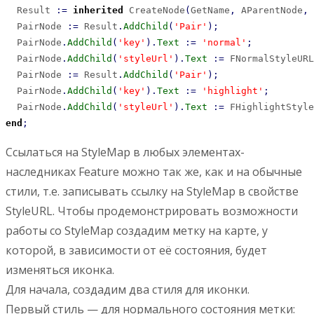
  Result 
:
=
inherited
 CreateNode
(
GetName
,
 AParentNode
,
  PairNode 
:
=
 Result
.
AddChild
(
'Pair'
)
;
  PairNode
.
AddChild
(
'key'
)
.
Text
:
=
'normal'
;
  PairNode
.
AddChild
(
'styleUrl'
)
.
Text
:
=
 FNormalStyleURL
  PairNode 
:
=
 Result
.
AddChild
(
'Pair'
)
;
  PairNode
.
AddChild
(
'key'
)
.
Text
:
=
'highlight'
;
  PairNode
.
AddChild
(
'styleUrl'
)
.
Text
:
=
 FHighlightStyle
end
;
Ссылаться на StyleMap в любых элементах-
наследниках Feature можно так же, как и на обычные
стили, т.е. записывать ссылку на StyleMap в свойстве
StyleURL. Чтобы продемонстрировать возможности
работы со StyleMap создадим метку на карте, у
которой, в зависимости от её состояния, будет
изменяться иконка.
Для начала, создадим два стиля для иконки.
Первый стиль — для нормального состояния метки: