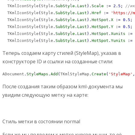
  TKmlIconStyle
(
Style
.
SubStyle
.
Last
)
.
Scale
:
=
2.5
;
//ик
  TKmlIconStyle
(
Style
.
SubStyle
.
Last
)
.
Href
:
=
'https://m
  TKmlIconStyle
(
Style
.
SubStyle
.
Last
)
.
HotSpot
.
X
:
=
0.5
;
  TKmlIconStyle
(
Style
.
SubStyle
.
Last
)
.
HotSpot
.
Y
:
=
0.5
;
  TKmlIconStyle
(
Style
.
SubStyle
.
Last
)
.
HotSpot
.
Xunits
:
=
 
  TKmlIconStyle
(
Style
.
SubStyle
.
Last
)
.
HotSpot
.
Yunits
:
=
 
Теперь создаем карту стилей (StyleMap), указав в
конструкторе ID и ссылки на созданные стили:
ADocument
.
StyleMaps
.
Add
(
TKmlStyleMap
.
Create
(
'StyleMap'
,
После создания таким образом kml-документа мы
увидим следующую метку на карте:
Стиль метки в состоянии normal
Если же мы подведем к метке курсор мыши, то её