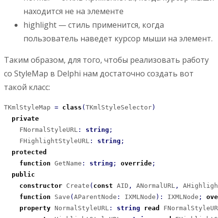
находится не на элементе
highlight — стиль применится, когда
пользователь наведет курсор мыши на элемент.
Таким образом, для того, чтобы реализовать работу
со StyleMap в Delphi нам достаточно создать вот
такой класс:
TKmlStyleMap 
=
class
(
TKmlStyleSelector
)
private
    FNormalStyleURL
:
string
;
    FHighlightStyleURL
:
string
;
protected
function
 GetName
:
string
;
override
;
public
constructor
 Create
(
const
 AID
,
 ANormalURL
,
 AHighligh
function
 Save
(
AParentNode
:
 IXMLNode
)
:
 IXMLNode
;
ove
property
 NormalStyleURL
:
string
read
 FNormalStyleUR