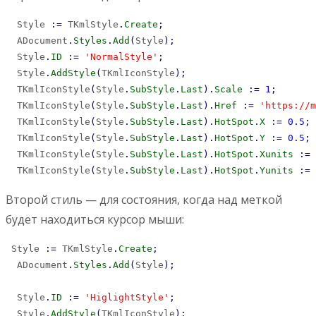
  Style 
:
=
 TKmlStyle
.
Create
;
  ADocument
.
Styles
.
Add
(
Style
)
;
  Style
.
ID
:
=
'NormalStyle'
;
  Style
.
AddStyle
(
TKmlIconStyle
)
;
  TKmlIconStyle
(
Style
.
SubStyle
.
Last
)
.
Scale
:
=
1
;
  TKmlIconStyle
(
Style
.
SubStyle
.
Last
)
.
Href
:
=
'https://m
  TKmlIconStyle
(
Style
.
SubStyle
.
Last
)
.
HotSpot
.
X
:
=
0.5
;
  TKmlIconStyle
(
Style
.
SubStyle
.
Last
)
.
HotSpot
.
Y
:
=
0.5
;
  TKmlIconStyle
(
Style
.
SubStyle
.
Last
)
.
HotSpot
.
Xunits
:
=
 
  TKmlIconStyle
(
Style
.
SubStyle
.
Last
)
.
HotSpot
.
Yunits
:
=
 
Второй стиль — для состояния, когда над меткой
будет находиться курсор мыши:
 Style 
:
=
 TKmlStyle
.
Create
;
  ADocument
.
Styles
.
Add
(
Style
)
;
  Style
.
ID
:
=
'HiglightStyle'
;
  Style
.
AddStyle
(
TKmlIconStyle
)
;