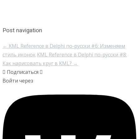
Post navigation
←
KML Reference в Delphi по-русски #6: Изменяем
стиль иконок
KML Reference в Delphi по-русски #8:
Как нарисовать круг в KML?
→
Подписаться
Войти через