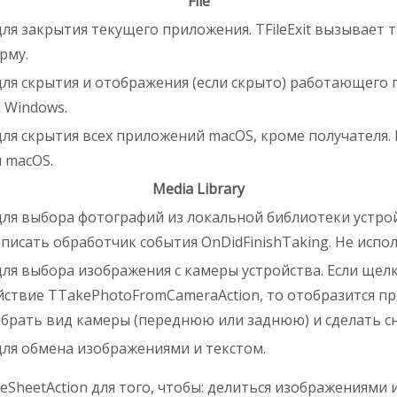
File
ля закрытия текущего приложения. TFileExit вызывает т
рму.
ля скрытия и отображения (если скрыто) работающего 
и Windows.
я скрытия всех приложений macOS, кроме получателя. В 
 macOS.
Media Library
для выбора фотографий из локальной библиотеки устро
исать обработчик события OnDidFinishTaking. Не испол
ля выбора изображения с камеры устройства. Если щел
йствие TTakePhotoFromCameraAction, то отобразится п
брать вид камеры (переднюю или заднюю) и сделать с
для обмена изображениями и текстом.
SheetAction для того, чтобы: делиться изображениями 