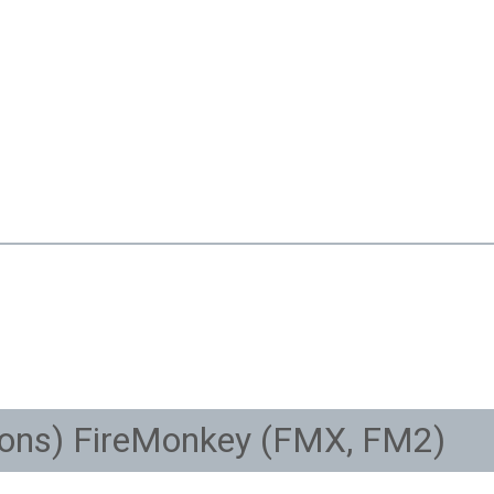
ons) FireMonkey (FMX, FM2)