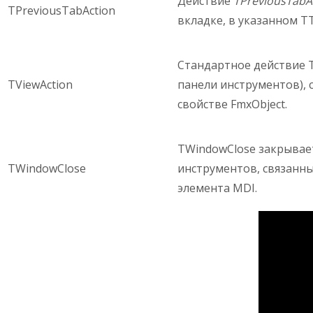
Действие
TPreviousTabA
TPreviousTabAction
вкладке, в указанном TT
Стандартное действие 
TViewAction
панели инструментов), 
свойстве FmxObject.
TWindowClose закрывае
TWindowClose
инструментов, связанны
элемента MDI.