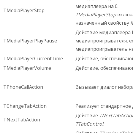
медиаплеера на 0.
TMediaPlayerStop
TMediaPlayerStop
включа
назначенный свойству
M
Действие медиаплеера F
TMediaPlayerPlayPause
медиапроигрывателя, ес
медиапроигрыватель на
TMediaPlayerCurrentTime
Действие, обеспечиваю
TMediaPlayerVolume
Действие, обеспечиваю
TPhoneCallAction
Вызывает диалог набор
TChangeTabAction
Реализует стандартное
Действие
TNextTabActio
TNextTabAction
TTabControl
.