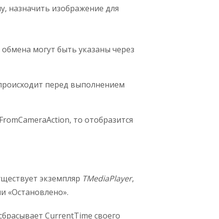
му, назначить изображение для
я обмена могут быть указаны через
о происходит перед выполнением
romCameraAction, то отобразится
существует экземпляр
TMediaPlayer
,
ии «Остановлено».
сбрасывает CurrentTime своего