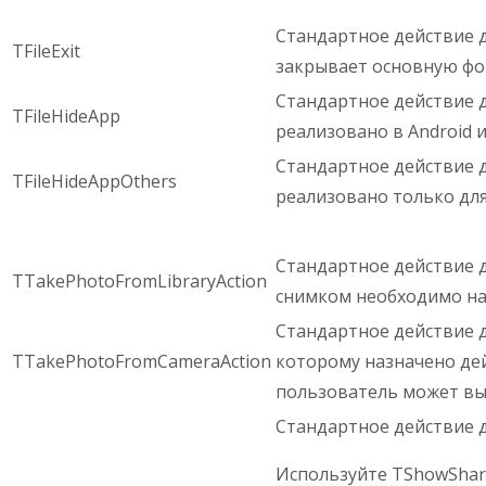
Стандартное действие д
TFileExit
закрывает основную фо
Стандартное действие д
TFileHideApp
реализовано в Android 
Стандартное действие дл
TFileHideAppOthers
реализовано только для
Стандартное действие 
TTakePhotoFromLibraryAction
снимком необходимо нап
Стандартное действие д
TTakePhotoFromCameraAction
которому назначено де
пользователь может вы
Стандартное действие 
Используйте TShowShare