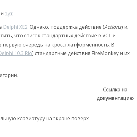
ти
тут
.
зе
Delphi XE2
. Однако, поддержка действие (
Actions
) и,
етить, что список стандартных действие в VCL и
 в первую очередь на кроссплатформенность. В
Delphi 10.3 Rio
) стандартные действия FireMonkey и их
егорий.
Ссылка на
документацию
альную клавиатуру на экране поверх