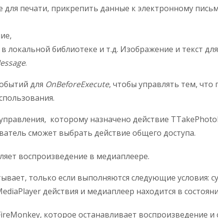
е для печати, прикрепить данные к электронному пись
ие,
в локальной библиотеке и т.д. Изображение и текст дл
essage
.
событий для
OnBeforeExecute
, чтобы управлять тем, чт
спользования.
управления, которому назначено действие TTakePhotoF
ватель сможет выбрать действие общего доступа.
ляет воспроизведение в медиаплеере.
ывает, только если выполняются следующие условия: 
ediaPlayer действия и медиаплеер находится в состоян
ireMonkey, которое останавливает воспроизведение и 