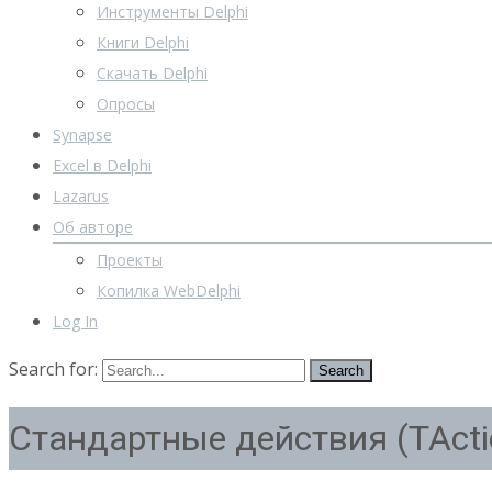
Инструменты Delphi
Книги Delphi
Скачать Delphi
Опросы
Synapse
Excel в Delphi
Lazarus
Об авторе
Проекты
Копилка WebDelphi
Log In
Search for:
Стандартные действия (TActi