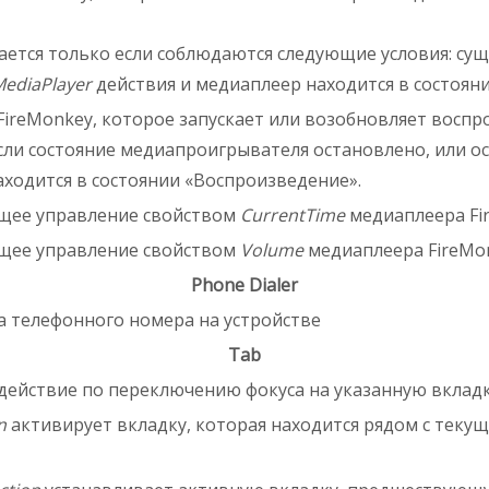
ется только если соблюдаются следующие условия: су
ediaPlayer
действия и медиаплеер находится в состоян
ireMonkey, которое запускает или возобновляет воспр
ли состояние медиапроигрывателя остановлено, или о
ходится в состоянии «Воспроизведение».
щее управление свойством
CurrentTime
медиаплеера Fi
щее управление свойством
Volume
медиаплеера FireMo
Phone Dialer
а телефонного номера на устройстве
Tab
 действие по переключению фокуса на указанную вклад
n
активирует вкладку, которая находится рядом с теку