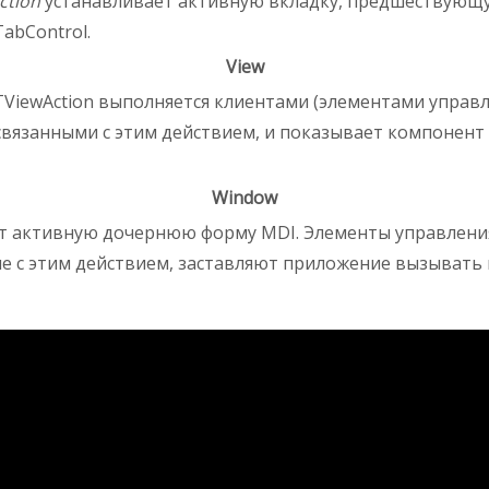
ction
устанавливает активную вкладку, предшествующ
abControl.
View
TViewAction выполняется клиентами (элементами управ
связанными с этим действием, и показывает компонент 
Window
т активную дочернюю форму MDI. Элементы управления
е с этим действием, заставляют приложение вызывать 