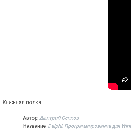
Книжная полка
Автор
:
Дмитрий Осипов
Название
:
Delphi. Программирование для Windo