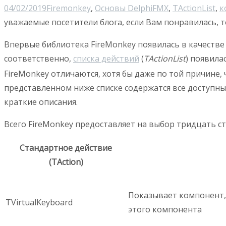
04/02/2019
Firemonkey
,
Основы Delphi
FMX
,
TActionList
,
к
уважаемые посетители блога, если Вам понравилась, т
Впервые библиотека FireMonkey появилась в качестве
соответственно,
списка действий
(
TActionList
) появила
FireMonkey отличаются, хотя бы даже по той причине, 
представленном ниже списке содержатся все доступны
краткие описания.
Всего FireMonkey предоставляет на выбор тридцать с
Стандартное действие
(TAction)
Показывает компонент, 
TVirtualKeyboard
этого компонента