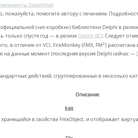
омпоненты Delphi
Vlad
о, пожалуйста, помогите автору с лечением. Подробнос
 официальной («из коробки») библиотеки Delphi в рели
сь только спустя год — в релизе
Delphi XE3
. Следует отм
2
что, в отличие от VCL FireMonkey (FMX, FM
) рассчитана
е на данные момент (последняя версия Delphi сейчас —
тандартных действий, сгруппированных в несколько кат
Описание
Edit
хранящийся в свойстве FmxObject, и отображает вирту