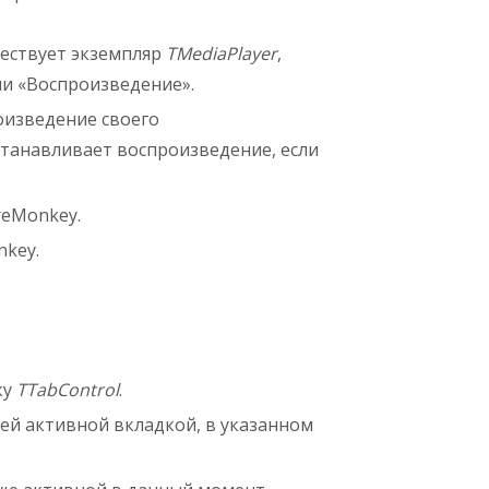
ществует экземпляр
TMediaPlayer
,
ии «Воспроизведение».
оизведение своего
станавливает воспроизведение, если
reMonkey.
nkey.
ку
TTabControl
.
щей активной вкладкой, в указанном