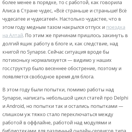
более менее в порядке, то с работой, как говорила
Алиса в Стране чудес, «
Всё страньше и страньше!
Всё
чудесатее и чудесатее
!
«. Настолько чудастее, что в
этом году медным тазом накрылся отпуск и
поездка
на Алтай
. По этим же причинам пришлось закинуть в
долгий ящик работу в блоге и, как следствие, над
книгой по Synapse. Сейчас ситуация вроде бы
потихоньку нормализуется — видимо у наших
гос.структур было весеннее обострение, поэтому и
появляется свободное время для блога.
В этом году были попытки, помимо работы над
Synapse, написать небольшой цикл статей про Delphi
и Android, но попытки так и остались попытками —
слишком уж тяжко стало переключаться между
работой в оффлайне, работой над модулями и
библиотеками для различный онлайн-сервисов типа