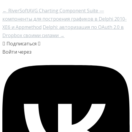
←
RiverSoftAVG Charting Component Suite —
компоненты для построения графиков в Delphi 2010-
XE6 и Appmethod
Delphi: авторизация по OAuth 2.0 в
Dropbox своими силами
→
Подписаться
Войти через