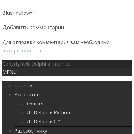
Blue+Yellow=?
Добавить комментарий
Для отправки комментария вам необходимо
авторизоваться
.
Copyright © Delphi в Internet
MENU
Главная
Все статьи
Лучшее
Из Delphi в Python
Из Delphi в C#
Разработчику