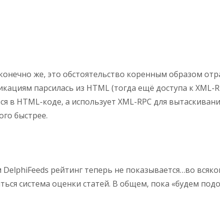
, конечно же, это обстоятельство коренным образом отр
кациям парсилась из HTML (тогда ещё доступа к XML-RPC
тся в HTML-коде, а использует XML-RPC для вытаскиван
ого быстрее.
м DelphiFeeds рейтинг теперь не показывается…во всяком
ться система оценки статей. В общем, пока «будем под