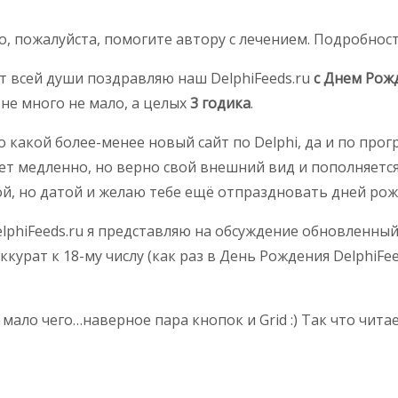
о, пожалуйста, помогите автору с лечением. Подробнос
от всей души поздравляю наш DelphiFeeds.ru
с Днем Рож
 не много не мало, а целых
3 годика
.
ко какой более-менее новый сайт по Delphi, да и по пр
еняет медленно, но верно свой внешний вид и пополняе
ой, но датой и желаю тебе ещё отпраздновать дней рожде
DelphiFeeds.ru я представляю на обсуждение обновленн
урат к 18-му числу (как раз в День Рождения DelphiFee
мало чего…наверное пара кнопок и Grid :) Так что чита