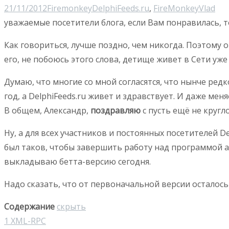
21/11/2012
Firemonkey
DelphiFeeds.ru
,
FireMonkey
Vlad
уважаемые посетители блога, если Вам понравилась, т
Как говориться, лучше поздно, чем никогда. Поэтому 
его, не побоюсь этого слова, детище живет в Сети уже
Думаю, что многие со мной согласятся, что нынче ред
год, а DelphiFeeds.ru живет и здравствует. И даже м
В общем, Александр,
поздравляю
с пусть ещё не кругл
Ну, а для всех участников и постоянных посетителей 
был таков, чтобы завершить работу над программой акк
выкладываю бетта-версию сегодня.
Надо сказать, что от первоначальной версии осталось 
Содержание
скрыть
1
XML-RPC