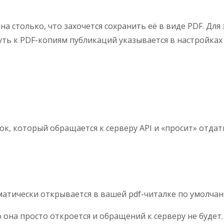
а столько, что захочется сохранить её в виде PDF. Для э
уть к PDF-копиям публикаций указывается в настройках
ток, который обращается к серверу API и «просит» отдат
оматически открывается в вашей pdf-читалке по умолча
 она просто откроется и обращений к серверу не будет.