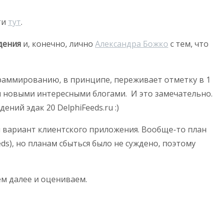
ти
тут
.
дения
и, конечно, лично
Александра Божко
с тем, что
ограммированию, в принципе, переживает отметку в 1
тся новыми интересными блогами. И это замечательно.
ний эдак 20 DelphiFeeds.ru :)
ый вариант клиентского приложения. Вообще-то план
ds), но планам сбыться было не суждено, поэтому
ем далее и оцениваем.