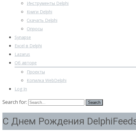
Инструменты Delphi
Книги Delphi
Скачать Delphi
Опросы
Synapse
Excel в Delphi
Lazarus
Об авторе
Проекты
Копилка WebDelphi
Log In
Search for:
С Днем Рождения DelphiFeeds