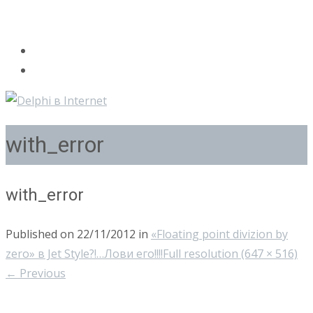
with_error
with_error
Published on
22/11/2012
in
«Floating point divizion by
zero» в Jet Style?!…Лови его!!!!
Full resolution (647 × 516)
←
Previous