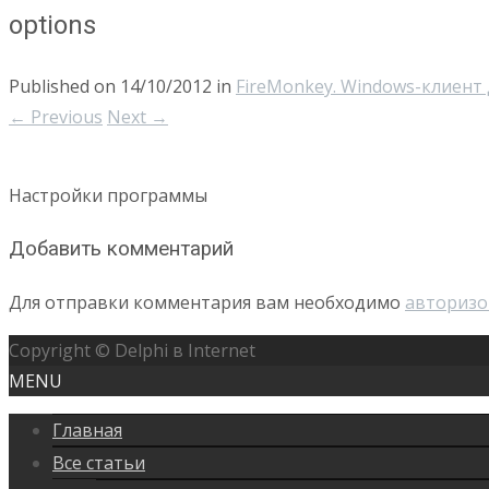
options
Published on
14/10/2012
in
FireMonkey. Windows-клиент д
←
Previous
Next
→
Настройки программы
Добавить комментарий
Для отправки комментария вам необходимо
авторизо
Copyright © Delphi в Internet
MENU
Главная
Все статьи