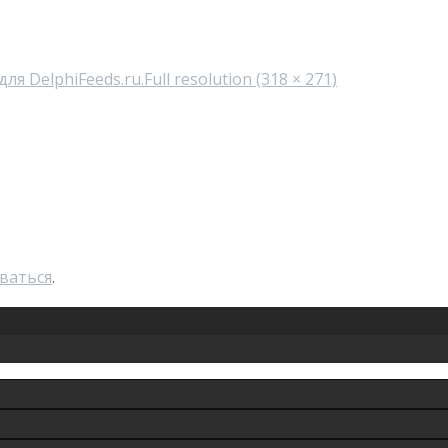
ля DelphiFeeds.ru.
Full resolution (318 × 271)
ваться
.