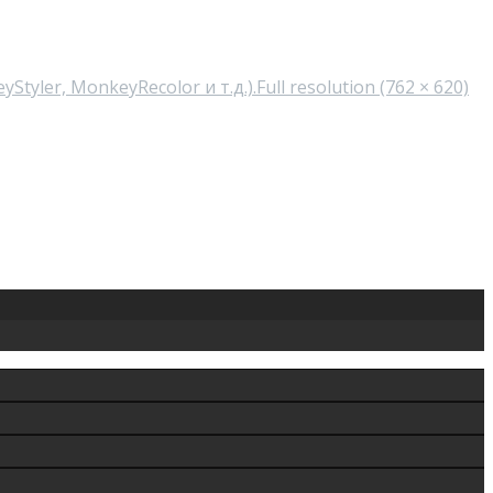
tyler, MonkeyRecolor и т.д.).
Full resolution (762 × 620)