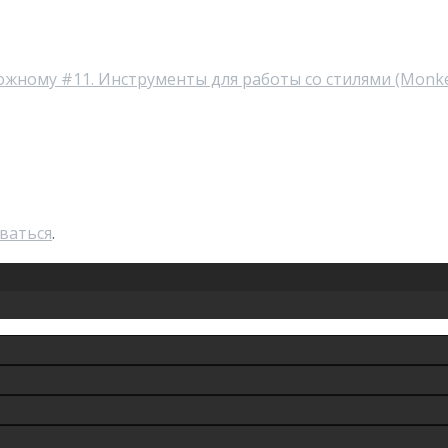
ожному #11. Инструменты для работы со стилями (MonkeyS
ваться
.