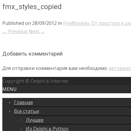
fmx_styles_copied
Published on
28/09/2012
in
FireMonkey. От простого к сл
←
Previous
Next
→
Добавить комментарий
Для отправки комментария вам необходимо
авторизо
Copyright © Delphi в Internet
MENU
Главная
Все статьи
Лучшее
Из Delphi в Python