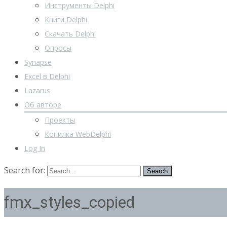
Инструменты Delphi
Книги Delphi
Скачать Delphi
Опросы
Synapse
Excel в Delphi
Lazarus
Об авторе
Проекты
Копилка WebDelphi
Log In
Search for:
fmx_styles_copied