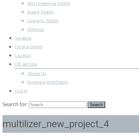
Инструменты Delphi
Книги Delphi
Скачать Delphi
Опросы
Synapse
Excel в Delphi
Lazarus
Об авторе
Проекты
Копилка WebDelphi
Log In
Search for:
multilizer_new_project_4