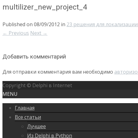
multilizer_new_project_4
Published on
08/09/2012
in
23 решения для локализаци
←
Previous
Next
→
Добавить комментарий
Для отправки комментария вам необходимо
авторизо
Copyright © Delphi в Internet
MENU
Главная
Все статьи
Лучшее
Из Delphi в Python