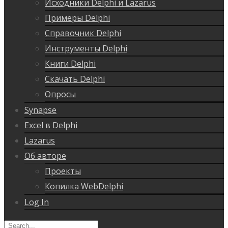
Исходники Delphi и Lazarus
Примеры Delphi
Справочник Delphi
Инструменты Delphi
Книги Delphi
Скачать Delphi
Опросы
Synapse
Excel в Delphi
Lazarus
Об авторе
Проекты
Копилка WebDelphi
Log In