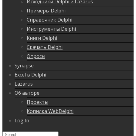
Исходники Delphi и Lazarus
Примеры Delphi
Справочник Delphi
Инструменты Delphi
Книги Delphi
Скачать Delphi
Опросы
Synapse
Excel в Delphi
Lazarus
Об авторе
Проекты
Копилка WebDelphi
Log In