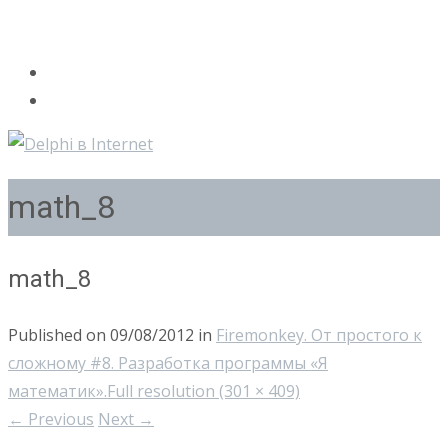
math_8
math_8
Published on
09/08/2012
in
Firemonkey. От простого к
сложному #8. Разработка программы «Я
математик».
Full resolution (301 × 409)
←
Previous
Next
→