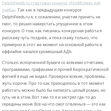
DelphiFeeds.ru стартовал конкурс «FireMonkey для
учёбы»
. Так как в предыдущем конкурсе
DelphiFeeds.ru я, к сожалению, участия принять не
смог, то решил наверстать упущенное в этом
конкурсе. О том, как писалась конкурсная работа я
расскажу чуть позднее, а пока скажу только, что
примерно в этот же момент на основной работе в
оффлайне начался кромешный АДЪ.
Столько испорченной бумаги со всякими отчётами,
программами, графиками и прочей бюрократической
фигней я ещё не видел. Проверки всякие, проблемы…
жуть короче. Про то как приходилось в тот момент
работать можно было бы написать целый роман, но
суть не в этом. Вот там-то я и застрял где-то до
середины июня. Всё на что смог отвлечься — это как
раз пост про SuperObject и то, благодаря тому, что