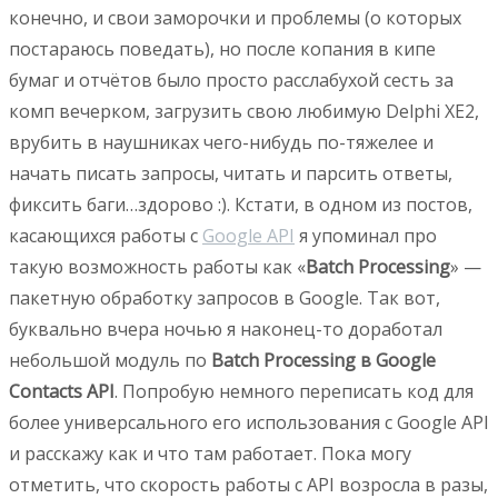
конечно, и свои заморочки и проблемы (о которых
постараюсь поведать), но после копания в кипе
бумаг и отчётов было просто расслабухой сесть за
комп вечерком, загрузить свою любимую Delphi XE2,
врубить в наушниках чего-нибудь по-тяжелее и
начать писать запросы, читать и парсить ответы,
фиксить баги…здорово :). Кстати, в одном из постов,
касающихся работы с
Google API
я упоминал про
такую возможность работы как «
Batch Processing
» —
пакетную обработку запросов в Google. Так вот,
буквально вчера ночью я наконец-то доработал
небольшой модуль по
Batch Processing в Google
Contacts API
. Попробую немного переписать код для
более универсального его использования с Google API
и расскажу как и что там работает. Пока могу
отметить, что скорость работы с API возросла в разы,